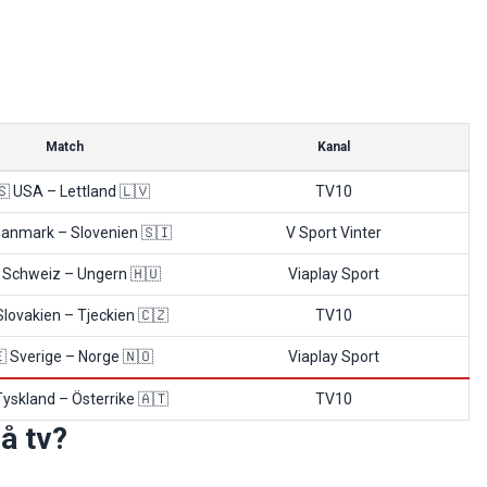
Match
Kanal
🇸 USA – Lettland 🇱🇻
TV10
Danmark – Slovenien 🇸🇮
V Sport Vinter
 Schweiz – Ungern 🇭🇺
Viaplay Sport
Slovakien – Tjeckien 🇨🇿
TV10
 Sverige – Norge 🇳🇴
Viaplay Sport
Tyskland – Österrike 🇦🇹
TV10
å tv?