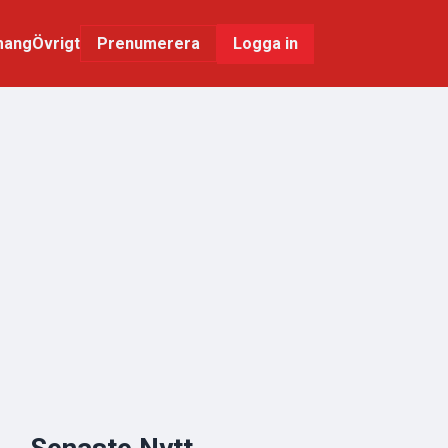
mang
Övrigt
Logga in
Prenumerera