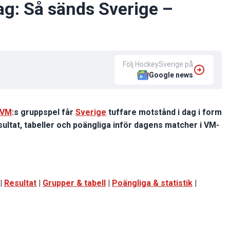
ag: Så sänds Sverige –
Följ HockeySverige på
Google news
-VM
:s gruppspel får
Sverige
tuffare motstånd i dag i form
esultat, tabeller och poängliga inför dagens matcher i VM-
|
Resultat
|
Grupper & tabell
|
Poängliga & statistik
|