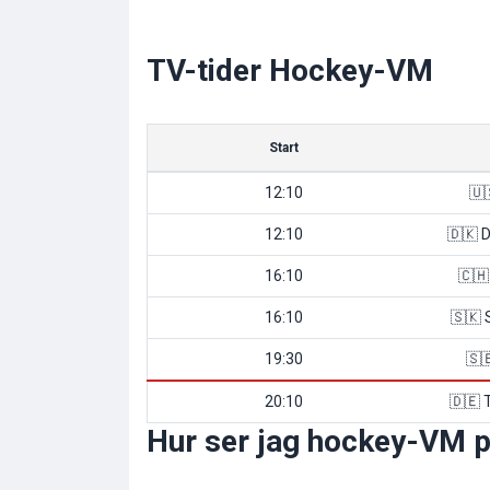
TV-tider Hockey-VM
Start
12:10
🇺
12:10
🇩🇰 
16:10
🇨🇭
16:10
🇸🇰 
19:30
🇸
20:10
🇩🇪 
Hur ser jag hockey-VM p