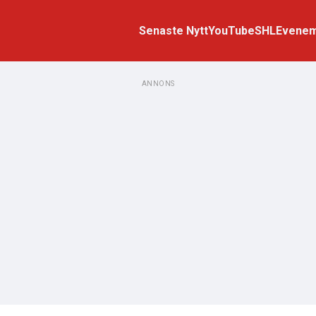
Senaste Nytt
YouTube
SHL
Evene
ANNONS