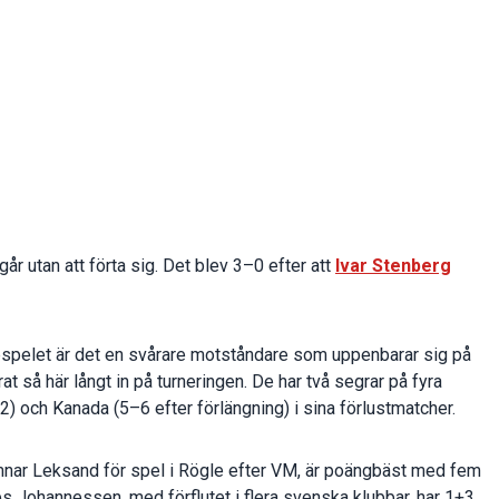
 går utan att förta sig. Det blev 3–0 efter att
Ivar Stenberg
ppspelet är det en svårare motståndare som uppenbarar sig på
t så här långt in på turneringen. De har två segrar på fyra
) och Kanada (5–6 efter förlängning) i sina förlustmatcher.
ar Leksand för spel i Rögle efter VM, är poängbäst med fem
 Johannessen, med förflutet i flera svenska klubbar, har 1+3