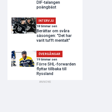
DIF-talangen
poängbäst
INTERVJU
18 timmar sen
Berättar om svåra
säsongen: "Det har
varit tufft mentalt"
ÖVERGÅNGAR
19 timmar sen
Förre SHL-forwarden
flyttar tillbaka till
Ryssland
ANNONS