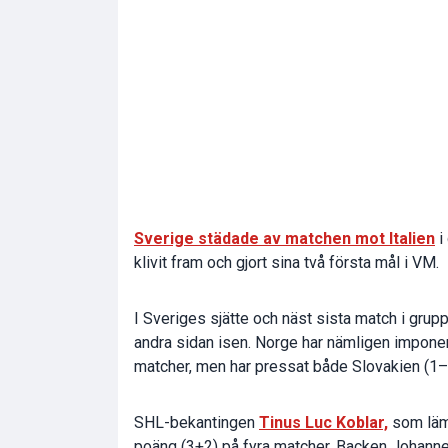
Sverige städade av matchen mot Italien
i
klivit fram och gjort sina två första mål i VM.
I Sveriges sjätte och näst sista match i gru
andra sidan isen. Norge har nämligen imponera
matcher, men har pressat både Slovakien (1–2
SHL-bekantingen
Tinus Luc Koblar,
som lämn
poäng (3+2) på fyra matcher. Backen Johannes