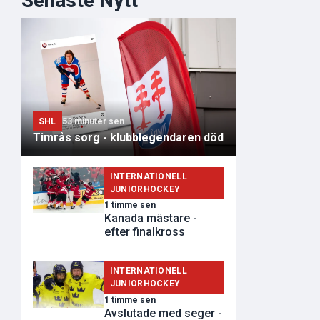
Senaste Nytt
SHL
53 minuter sen
Timrås sorg - klubblegendaren död
INTERNATIONELL
JUNIORHOCKEY
1 timme sen
Kanada mästare -
efter finalkross
INTERNATIONELL
JUNIORHOCKEY
1 timme sen
Avslutade med seger -