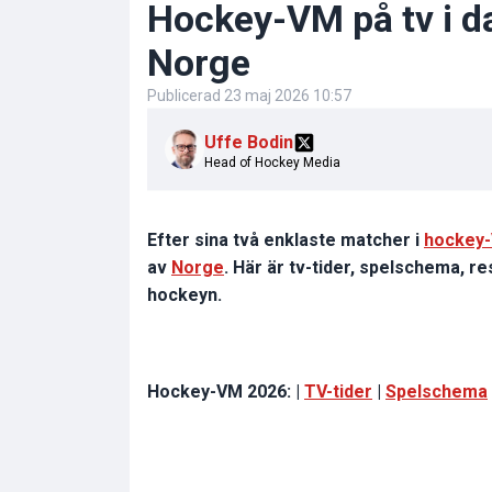
Hockey-VM på tv i d
Norge
Publicerad
23 maj 2026 10:57
Uffe Bodin
Head of Hockey Media
Efter sina två enklaste matcher i
hockey
av
Norge
. Här är tv-tider, spelschema, r
hockeyn.
Hockey-VM 2026: |
TV-tider
|
Spelschema