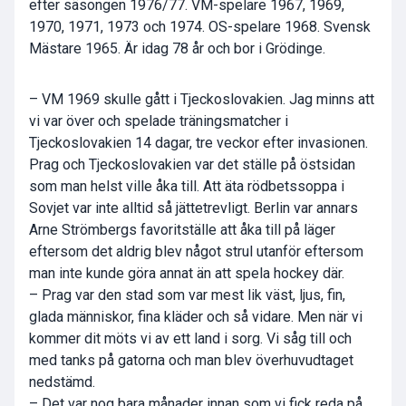
efter säsongen 1976/77. VM-spelare 1967, 1969,
1970, 1971, 1973 och 1974. OS-spelare 1968. Svensk
Mästare 1965. Är idag 78 år och bor i Grödinge.
– VM 1969 skulle gått i Tjeckoslovakien. Jag minns att
vi var över och spelade träningsmatcher i
Tjeckoslovakien 14 dagar, tre veckor efter invasionen.
Prag och Tjeckoslovakien var det ställe på östsidan
som man helst ville åka till. Att äta rödbetssoppa i
Sovjet var inte alltid så jättetrevligt. Berlin var annars
Arne Strömbergs favoritställe att åka till på läger
eftersom det aldrig blev något strul utanför eftersom
man inte kunde göra annat än att spela hockey där.
– Prag var den stad som var mest lik väst, ljus, fin,
glada människor, fina kläder och så vidare. Men när vi
kommer dit möts vi av ett land i sorg. Vi såg till och
med tanks på gatorna och man blev överhuvudtaget
nedstämd.
– Det var nog bara månader innan som vi fick reda på