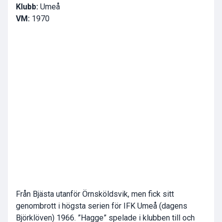
Klubb:
Umeå
VM:
1970
Från Bjästa utanför Örnsköldsvik, men fick sitt
genombrott i högsta serien för IFK Umeå (dagens
Björklöven) 1966. ”Hagge” spelade i klubben till och