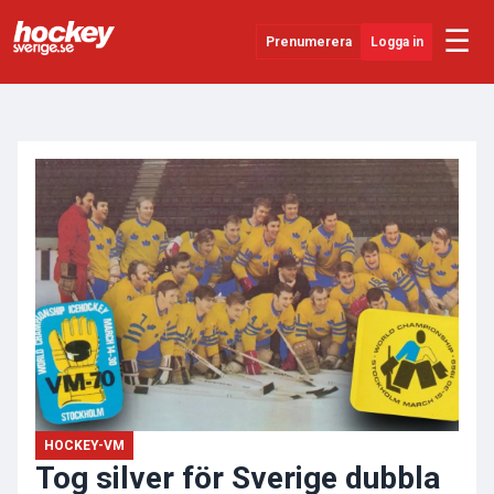
☰
Prenumerera
Logga in
ANNONS
Senaste Nytt
YouTube
SHL
Evenemang
Övrigt
HOCKEY-VM
Tog silver för Sverige dubbla