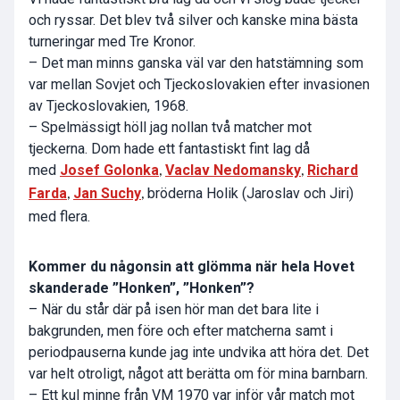
och ryssar. Det blev två silver och kanske mina bästa
turneringar med Tre Kronor.
– Det man minns ganska väl var den hatstämning som
var mellan Sovjet och Tjeckoslovakien efter invasionen
av Tjeckoslovakien, 1968.
– Spelmässigt höll jag nollan två matcher mot
tjeckerna. Dom hade ett fantastiskt fint lag då
med
Josef Golonka
Vaclav Nedomansky
Richard
,
,
Farda
Jan Suchy
bröderna Holik (Jaroslav och Jiri)
,
,
med flera.
Kommer du någonsin att glömma när hela Hovet
skanderade ”Honken”, ”Honken”?
– När du står där på isen hör man det bara lite i
bakgrunden, men före och efter matcherna samt i
periodpauserna kunde jag inte undvika att höra det. Det
var helt otroligt, något att berätta om för mina barnbarn.
– Ett kul minne från VM 1970 var inför vår match mot