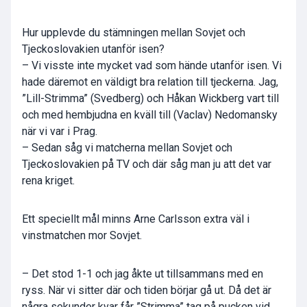
Hur upplevde du stämningen mellan Sovjet och
Tjeckoslovakien utanför isen?
– Vi visste inte mycket vad som hände utanför isen. Vi
hade däremot en väldigt bra relation till tjeckerna. Jag,
”Lill-Strimma” (Svedberg) och Håkan Wickberg vart till
och med hembjudna en kväll till (Vaclav) Nedomansky
när vi var i Prag.
– Sedan såg vi matcherna mellan Sovjet och
Tjeckoslovakien på TV och där såg man ju att det var
rena kriget.
Ett speciellt mål minns Arne Carlsson extra väl i
vinstmatchen mor Sovjet.
– Det stod 1-1 och jag åkte ut tillsammans med en
ryss. När vi sitter där och tiden börjar gå ut. Då det är
några sekunder kvar får ”Strimma” tag på pucken vid