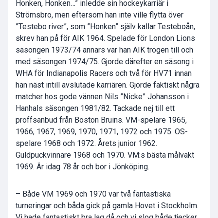
Honken, Honken…” inledde sin hockeykarriär i
Strömsbro, men eftersom han inte ville flytta över
”Testebo river”, som ”Honken” själv kallar Testeboån,
skrev han på för AIK 1964. Spelade för London Lions
säsongen 1973/74 annars var han AIK trogen till och
med säsongen 1974/75. Gjorde därefter en säsong i
WHA för Indianapolis Racers och två för HV71 innan
han näst intill avslutade karriären. Gjorde faktiskt några
matcher hos gode vännen Nils ”Nicke” Johansson i
Hanhals säsongen 1981/82. Tackade nej till ett
proffsanbud från Boston Bruins. VM-spelare 1965,
1966, 1967, 1969, 1970, 1971, 1972 och 1975. OS-
spelare 1968 och 1972. Årets junior 1962.
Guldpuckvinnare 1968 och 1970. VM:s bästa målvakt
1969. Är idag 78 år och bor i Jönköping.
– Både VM 1969 och 1970 var två fantastiska
turneringar och båda gick på gamla Hovet i Stockholm.
Vi hade fantastiskt bra lag då och vi slog både tjecker