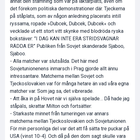
annat den stämning som var på läktarplats, även om
det förekom politiska demonstrationer där. Tjeckerna
på ståplats, som av någon anledning placerats intill
ryssarna, ropade »Dubcek, Dubcek, Dubcek« och
vecklade ut ett stort vitt skynke med blodröda ryska
bokstäver: ”I DAG KAN INTE ERA STRIDSVAGNAR
RÄDDA ER” Publiken från Sovjet skanderade Sjaboo,
Sjaboo.
- Alla matcher var slutsålda. Det här med
Sovjetunionenens inmarsch i Prag gjorde allt ännu
intressantare. Matcherna mellan Sovjet och
Tjeckoslovakien var för många hetare än vad våra egna
matcher var. Som jag sa, det vibrerade.
- Att åka in på Hovet när vi själva spelade… Då hade jag
ståpäls, skrattar Milton och fortsätter:
- Starkaste minnet från turneringen var annars
matcherna mellan Tjeckoslovakien och Sovjetunionen.
För min personliga del var det att få sätta tre puckar på
USA (vinst 10-4). Och då på den dom sagt skulle vara