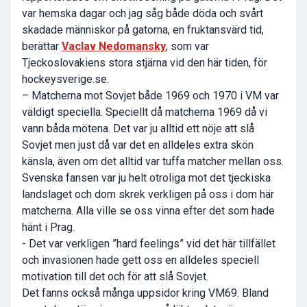
var hemska dagar och jag såg både döda och svårt
skadade människor på gatorna, en fruktansvärd tid,
berättar
Vaclav Nedomansky
, som var
Tjeckoslovakiens stora stjärna vid den här tiden, för
hockeysverige.se.
– Matcherna mot Sovjet både 1969 och 1970 i VM var
väldigt speciella. Speciellt då matcherna 1969 då vi
vann båda mötena. Det var ju alltid ett nöje att slå
Sovjet men just då var det en alldeles extra skön
känsla, även om det alltid var tuffa matcher mellan oss.
Svenska fansen var ju helt otroliga mot det tjeckiska
landslaget och dom skrek verkligen på oss i dom här
matcherna. Alla ville se oss vinna efter det som hade
hänt i Prag.
- Det var verkligen ”hard feelings” vid det här tillfället
och invasionen hade gett oss en alldeles speciell
motivation till det och för att slå Sovjet.
Det fanns också många uppsidor kring VM69. Bland