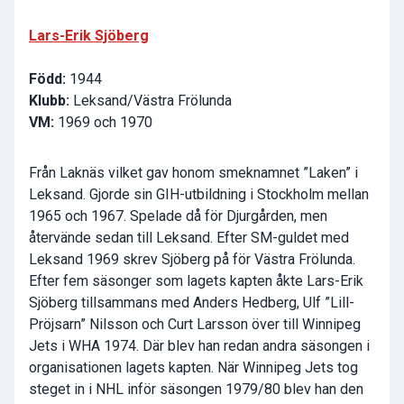
Lars-Erik Sjöberg
Född:
1944
Klubb:
Leksand/Västra Frölunda
VM:
1969 och 1970
Från Laknäs vilket gav honom smeknamnet ”Laken” i
Leksand. Gjorde sin GIH-utbildning i Stockholm mellan
1965 och 1967. Spelade då för Djurgården, men
återvände sedan till Leksand. Efter SM-guldet med
Leksand 1969 skrev Sjöberg på för Västra Frölunda.
Efter fem säsonger som lagets kapten åkte Lars-Erik
Sjöberg tillsammans med Anders Hedberg, Ulf ”Lill-
Pröjsarn” Nilsson och Curt Larsson över till Winnipeg
Jets i WHA 1974. Där blev han redan andra säsongen i
organisationen lagets kapten. När Winnipeg Jets tog
steget in i NHL inför säsongen 1979/80 blev han den