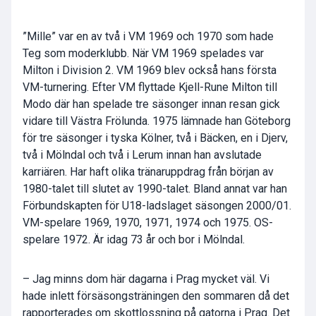
”Mille” var en av två i VM 1969 och 1970 som hade
Teg som moderklubb. När VM 1969 spelades var
Milton i Division 2. VM 1969 blev också hans första
VM-turnering. Efter VM flyttade Kjell-Rune Milton till
Modo där han spelade tre säsonger innan resan gick
vidare till Västra Frölunda. 1975 lämnade han Göteborg
för tre säsonger i tyska Kölner, två i Bäcken, en i Djerv,
två i Mölndal och två i Lerum innan han avslutade
karriären. Har haft olika tränaruppdrag från början av
1980-talet till slutet av 1990-talet. Bland annat var han
Förbundskapten för U18-ladslaget säsongen 2000/01.
VM-spelare 1969, 1970, 1971, 1974 och 1975. OS-
spelare 1972. Är idag 73 år och bor i Mölndal.
– Jag minns dom här dagarna i Prag mycket väl. Vi
hade inlett försäsongsträningen den sommaren då det
rapporterades om skottlossning på gatorna i Prag. Det