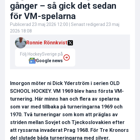
gånger – så gick det sedan
för VM-spelarna
Publicerad
23 maj 2026 12:00
| Senast redigerad
23 maj
2026 18:08
Ronnie Rönnkvist
Följ HockeySverige på
Google news
Imorgon möter ni Dick Yderström i serien OLD
SCHOOL HOCKEY. VM 1969 blev hans första VM-
turnering. Här minns han och flera av spelarna
som var med tillbaka på turneringarna 1969 och
1970. Två turneringar som kom att präglas av
striden mellan Sovjet och Tjeckoslovakien efter
att ryssarna invaderat Prag 1968. För Tre Kronors
del slutade båda turneringarna med silver.