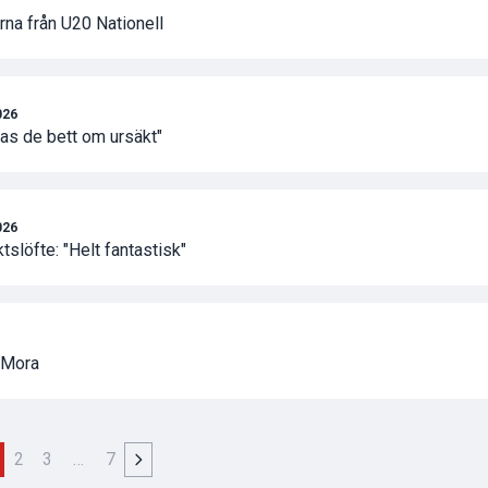
rna från U20 Nationell
026
pas de bett om ursäkt"
026
tslöfte: "Helt fantastisk"
r Mora
2
3
…
7