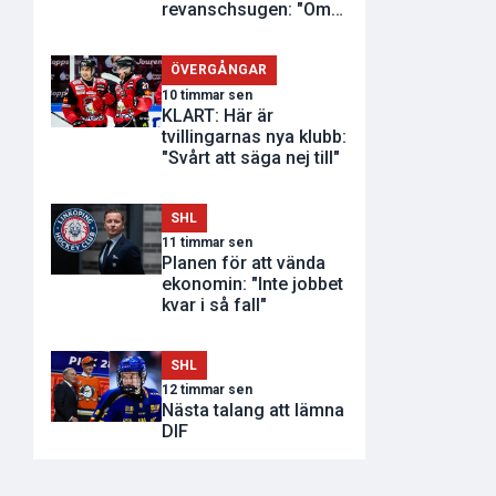
revanschsugen: "Om
de inte vill..."
ÖVERGÅNGAR
10 timmar sen
KLART: Här är
tvillingarnas nya klubb:
"Svårt att säga nej till"
SHL
11 timmar sen
Planen för att vända
ekonomin: "Inte jobbet
kvar i så fall"
SHL
12 timmar sen
Nästa talang att lämna
DIF