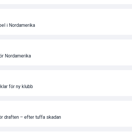
spel i Nordamerika
för Nordamerika
lar för ny klubb
r draften – efter tuffa skadan