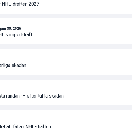
r NHL-draften 2027
juni 30, 2026
HL:s importdraft
varliga skadan
ta rundan -– efter tuffa skadan
tet att falla i NHL-draften