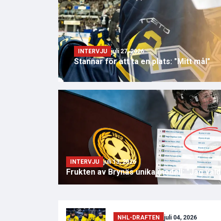
INTERVJU
juli 27, 2026
Stannar för att ta en plats: "Mitt mål"
INTERVJU
juli 13, 2026
Frukten av Brynäs unika modell: "Jag vald
NHL-DRAFTEN
juli 04, 2026