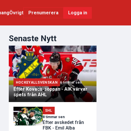
mang
Övrigt
Logga in
Prenumerera
Senaste Nytt
HOCKEYALLSVENSKAN
6 timmar sen
Efter Kovacs-soppan - AIK värvar
spets från AHL
SHL
8 timmar sen
Efter avskedet från
FBK - Emil Alba