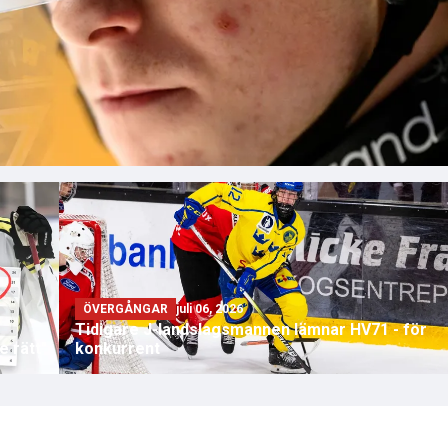
ÖVERGÅNGAR
juli 06, 2026
Tidigare J-landslagsmannen lämnar HV71 - för
e rätt"
konkurrent