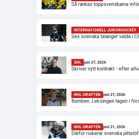
Så rankas toppsvenskarna infö
INTERNATIONELL JUNIORHOCKEY
Sex svenska talanger valda i C
SHL
juni 27, 2026
Skriver nytt kontrakt - efter all
NHL-DRAFTEN
juni 27, 2026
Bomben: Leksingen tagen i förs
NHL-DRAFTEN
juni 21, 2026
Därför riskerar svenska jättelöf