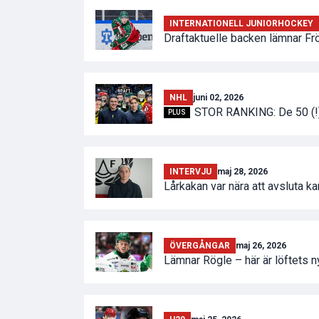
INTERNATIONELL JUNIORHOCKEY
Draftaktuelle backen lämnar Fröl
NHL
juni 02, 2026
STOR RANKING: De 50 (!) 
PLUS
INTERVJU
maj 28, 2026
Lårkakan var nära att avsluta ka
ÖVERGÅNGAR
maj 26, 2026
Lämnar Rögle – här är löftets n