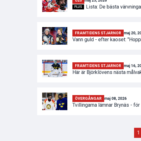
U20
maj 25, 2026
Lista: De bästa värvninga
PLUS
FRAMTIDENS STJARNOR
maj 20, 2
Vann guld - efter kaoset: "Hop
FRAMTIDENS STJARNOR
maj 16, 2
Här är Björklövens nästa målvak
ÖVERGÅNGAR
maj 08, 2026
Tvillingarna lämnar Brynäs - fö
1