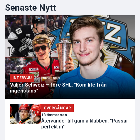
Senaste Nytt
INTERVJU
10 timmar sen
Väljer Schweiz – före SHL: "Kom lite från
ingenstans"
ÖVERGÅNGAR
13 timmar sen
Återvänder till gamla klubben: "Passar
perfekt in"