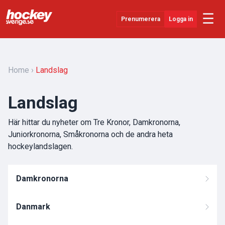
☰
Prenumerera
Logga in
Senaste Nytt
YouTube
Home
Landslag
SHL
Landslag
Evenemang
Här hittar du nyheter om Tre Kronor, Damkronorna,
Övrigt
Juniorkronorna, Småkronorna och de andra heta
hockeylandslagen.
Damkronorna
Danmark