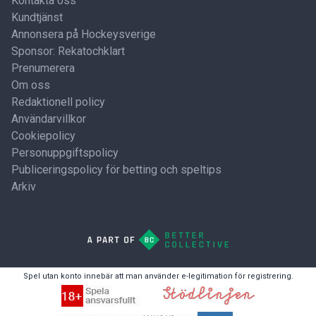
Kontakta oss
Kundtjänst
Annonsera på Hockeysverige
Sponsor: Rekatochklart
Prenumerera
Om oss
Redaktionell policy
Användarvillkor
Cookiepolicy
Personuppgiftspolicy
Publiceringspolicy för betting och speltips
Arkiv
Spel utan konto innebär att man använder e-legitimation för registrering.