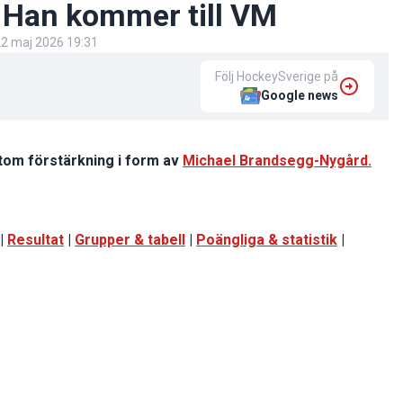
 Han kommer till VM
2 maj 2026 19:31
Följ HockeySverige på
Google news
utom förstärkning i form av
Michael Brandsegg-Nygård.
|
Resultat
|
Grupper & tabell
|
Poängliga & statistik
|