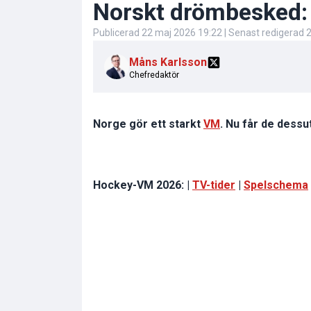
Norskt drömbesked:
Publicerad
22 maj 2026 19:22
| Senast redigerad
2
Måns Karlsson
Chefredaktör
Norge gör ett starkt
VM
. Nu får de dess
Hockey-VM 2026: |
TV-tider
|
Spelschema