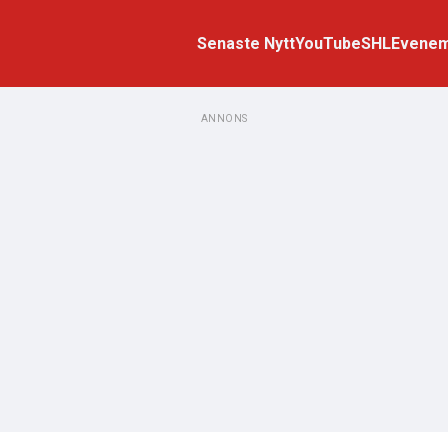
Senaste Nytt
YouTube
SHL
Evene
ANNONS