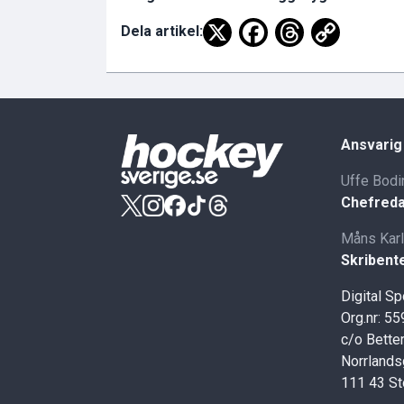
Dela artikel:
Ansvarig
Uffe Bodi
Chefreda
Måns Kar
Skribent
Digital S
Org.nr: 5
c/o Better
Norrlands
111 43 S