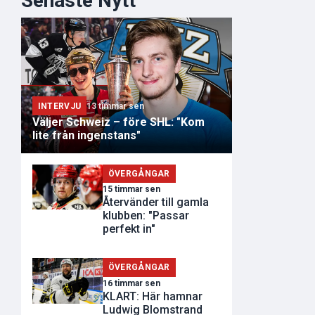
Senaste Nytt
INTERVJU
13 timmar sen
Väljer Schweiz – före SHL: "Kom
lite från ingenstans"
ÖVERGÅNGAR
15 timmar sen
Återvänder till gamla
klubben: "Passar
perfekt in"
ÖVERGÅNGAR
16 timmar sen
KLART: Här hamnar
Ludwig Blomstrand