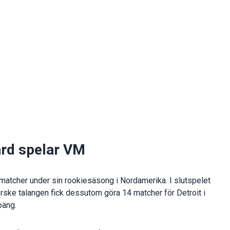
rd spelar VM
tcher under sin rookiesäsong i Nordamerika. I slutspelet
orske talangen fick dessutom göra 14 matcher för Detroit i
oäng.