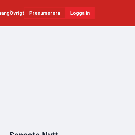
mang
Övrigt
Logga in
Prenumerera