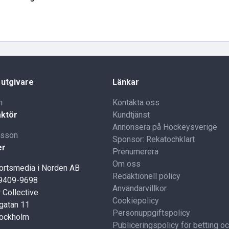
 utgivare
Länkar
n
Kontakta oss
ktör
Kundtjänst
Annonsera på Hockeysverige
lsson
Sponsor: Rekatochklart
er
Prenumerera
Om oss
portsmedia i Norden AB
Redaktionell policy
59409-9698
Användarvillkor
 Collective
Cookiepolicy
gatan 11
Personuppgiftspolicy
tockholm
Publiceringspolicy för betting o