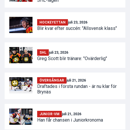
SHL-lagen
HOCKEYETTAN
juli 23, 2026
Blir kvar efter succén: "Allsvensk klass"
SHL
juli 23, 2026
Greg Scott blir tränare: "Ovärderlig"
ÖVERGÅNGAR
juli 21, 2026
Draftades i första rundan - är nu klar för
Brynäs
JUNIOR-VM
juli 21, 2026
Han får chansen i Juniorkronorna