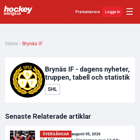
☰
Prenumerera
Logga in
Senaste Nytt
YouTube
Home
Brynäs IF
SHL
Evenemang
Brynäs IF - dagens nyheter,
truppen, tabell och statistik
Övrigt
SHL
Senaste Relaterade artiklar
ÖVERGÅNGAR
augusti 05, 2026