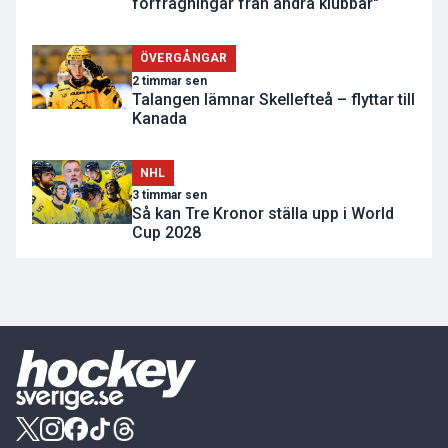
förfrågningar från andra klubbar"
ÖVERGÅNGAR
2 timmar sen
Talangen lämnar Skellefteå – flyttar till
Kanada
NHL
3 timmar sen
Så kan Tre Kronor ställa upp i World
Cup 2028