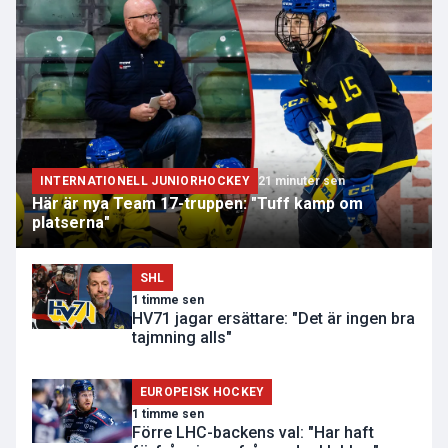
INTERNATIONELL JUNIORHOCKEY
21 minuter sen
Här är nya Team 17-truppen: "Tuff kamp om
platserna"
SHL
1 timme sen
HV71 jagar ersättare: "Det är ingen bra
tajmning alls"
EUROPEISK HOCKEY
1 timme sen
Förre LHC-backens val: "Har haft