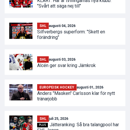
KLART: Här är tvillingarnas nya klubb:
"Svårt att säga nej till"
SHL
augusti 04, 2026
Silfverbergs superform: "Skett en
förändring"
SHL
augusti 03, 2026
Alcén ger svar kring Järnkrok
EUROPEISK HOCKEY
augusti 01, 2026
Anders "Masken" Carlsson klar för nytt
tränarjobb
SHL
juli 25, 2026
Jätteranking: Så bra talangpool har
PLUS