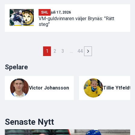
SHL
juli 17, 2026
VM-guldvinnaren väljer Brynäs: "Rätt
steg"
1
2
3
…
44
Spelare
Victor Johansson
Tillie Ytfeldt
Senaste Nytt