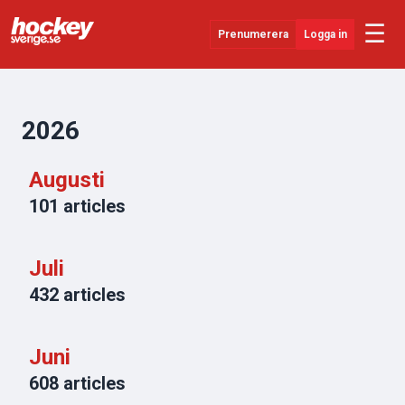
☰
Prenumerera
Logga in
Senaste Nytt
YouTube
2026
SHL
Augusti
Evenemang
101
articles
Övrigt
Juli
432
articles
Juni
608
articles