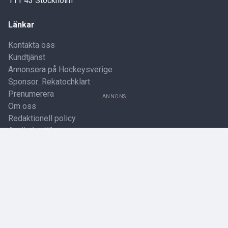
111 43 Stockholm
Länkar
Kontakta oss
Kundtjänst
Annonsera på Hockeysverige
Sponsor: Rekatochklart
Prenumerera
ANNONS
Om oss
Redaktionell policy
Användarvillkor
Cookiepolicy
Personuppgiftspolicy
Publiceringspolicy för betting och speltips
Arkiv