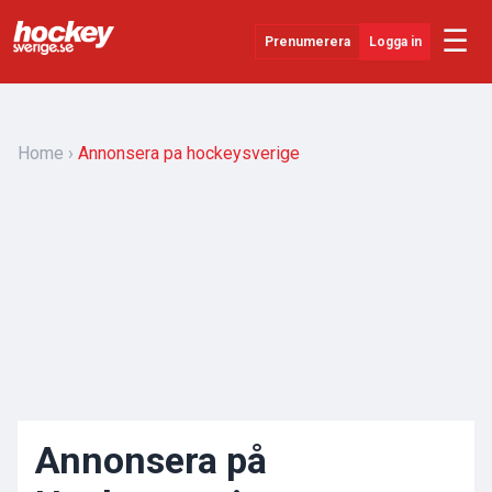
☰
Prenumerera
Logga in
Senaste Nytt
YouTube
Home
Annonsera pa hockeysverige
SHL
Evenemang
Övrigt
Annonsera på