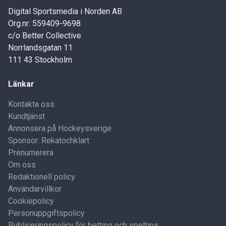
Digital Sportsmedia i Norden AB
Org.nr: 559409-9698
c/o Better Collective
Norrlandsgatan 11
111 43 Stockholm
Länkar
Kontakta oss
Kundtjänst
Annonsera på Hockeysverige
Sponsor: Rekatochklart
Prenumerera
Om oss
Redaktionell policy
Användarvillkor
Cookiepolicy
Personuppgiftspolicy
Publiceringspolicy för betting och speltips