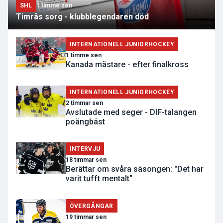
SHL
1 timme sen
Timrås sorg - klubblegendaren död
INTERNATIONELL JUNIORHOCKEY
1 timme sen
Kanada mästare - efter finalkross
INTERNATIONELL JUNIORHOCKEY
2 timmar sen
Avslutade med seger - DIF-talangen
poängbäst
INTERVJU
18 timmar sen
Berättar om svåra säsongen: "Det har
varit tufft mentalt"
ÖVERGÅNGAR
19 timmar sen