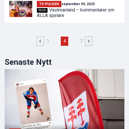
TV-PUCKEN
september 09, 2025
Västmanland – kommentarer om
PLUS
ALLA spelare
1
…
4
…
7
Senaste Nytt