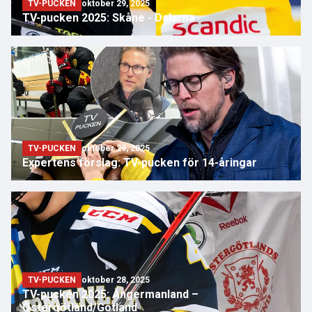
TV-PUCKEN
oktober 29, 2025
TV-pucken 2025: Skåne - Dalarna
TV-PUCKEN
oktober 29, 2025
Expertens förslag: TV-pucken för 14-åringar
TV-PUCKEN
oktober 28, 2025
TV-pucken 2025: Ångermanland –
Östergötland/Gotland