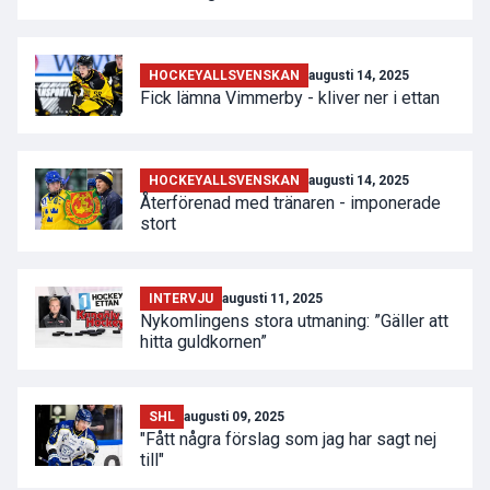
HOCKEYALLSVENSKAN
augusti 14, 2025
Fick lämna Vimmerby - kliver ner i ettan
HOCKEYALLSVENSKAN
augusti 14, 2025
Återförenad med tränaren - imponerade
stort
INTERVJU
augusti 11, 2025
Nykomlingens stora utmaning: ”Gäller att
hitta guldkornen”
SHL
augusti 09, 2025
"Fått några förslag som jag har sagt nej
till"