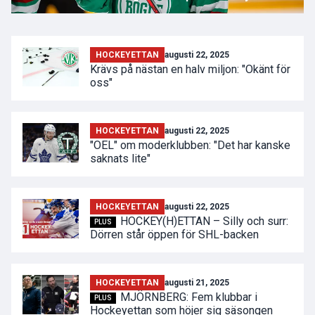
HOCKEYETTAN
augusti 22, 2025
Krävs på nästan en halv miljon: "Okänt för
oss"
HOCKEYETTAN
augusti 22, 2025
"OEL" om moderklubben: "Det har kanske
saknats lite"
HOCKEYETTAN
augusti 22, 2025
HOCKEY(H)ETTAN – Silly och surr:
PLUS
Dörren står öppen för SHL-backen
HOCKEYETTAN
augusti 21, 2025
MJÖRNBERG: Fem klubbar i
PLUS
Hockeyettan som höjer sig säsongen