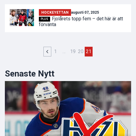
HOCKEYETTAN
augusti 07, 2025
Fjolårets topp fem – det här är att
PLUS
förvänta
1
…
19
20
21
Senaste Nytt