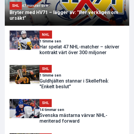
SHL
47 minuter sen
Bryter med HV71 – lägger av: "Ber verkligen om
ursäkt"
NHL
1 timme sen
Har spelat 47 NHL-matcher – skriver
kontrakt värt över 300 miljoner
SHL
1 timme sen
Guldhjälten stannar i Skellefteå:
"Enkelt beslut"
SHL
14 timmar sen
Svenska mästarna värvar NHL-
meriterad forward