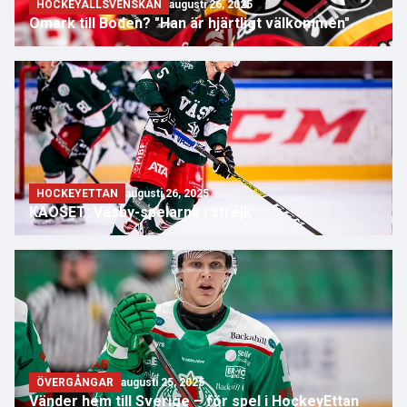
HOCKEYALLSVENSKAN
augusti 26, 2025
Omark till Boden? "Han är hjärtligt välkommen"
HOCKEYETTAN
augusti 26, 2025
KAOSET: Väsby-spelarna i strejk
ÖVERGÅNGAR
augusti 25, 2025
Vänder hem till Sverige – för spel i HockeyEttan