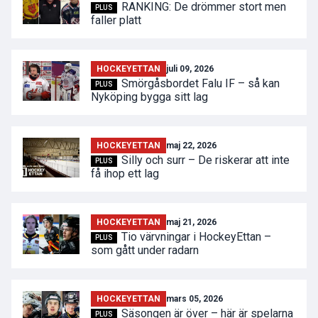
RANKING: De drömmer stort men
PLUS
faller platt
HOCKEYETTAN
juli 09, 2026
Smörgåsbordet Falu IF – så kan
PLUS
Nyköping bygga sitt lag
HOCKEYETTAN
maj 22, 2026
Silly och surr – De riskerar att inte
PLUS
få ihop ett lag
HOCKEYETTAN
maj 21, 2026
Tio värvningar i HockeyEttan –
PLUS
som gått under radarn
HOCKEYETTAN
mars 05, 2026
Säsongen är över – här är spelarna
PLUS