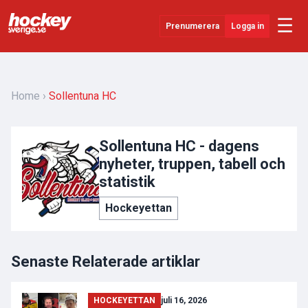
☰
Prenumerera
Logga in
Senaste Nytt
YouTube
Home
Sollentuna HC
SHL
Sollentuna HC - dagens
Evenemang
nyheter, truppen, tabell och
Övrigt
statistik
Hockeyettan
Senaste Relaterade artiklar
HOCKEYETTAN
juli 16, 2026