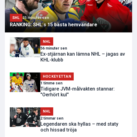
SHL
35 minuter sen
RANKING: SHL:s 15 bästa hemvändare
NHL
56 minuter sen
Ex-stjärnan kan lämna NHL – jagas av
KHL-klubb
HOCKEYETTAN
1 timme sen
Tidigare JVM-målvakten stannar:
"Oerhört kul"
NHL
2 timmar sen
Legendaren ska hyllas – med staty
och hissad tröja