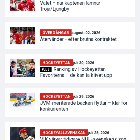
Valet – när kaptenen lämnar
Troja/Ljungby
ÖVERGÅNGAR
augusti 02, 2026
Återvänder - efter brutna kontraktet
HOCKEYETTAN
juli 30, 2026
Ranking av Hockeyettan:
PLUS
Favoriterna – de kan ta klivet upp
HOCKEYETTAN
juli 29, 2026
JVM-meriterade backen flyttar – klar för
konkurrenten
HOCKEYALLSVENSKAN
juli 28, 2026
VIK värvar tidigare NHL-svenskens son