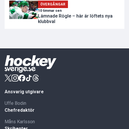
ÖVERGÅNGAR
10 timmar sen
Lämnade Rögle – här är löftets nya
klubbval
Ansvarig utgivare
Uffe Bodin
Chefredaktör
Måns Karlsson
Skribenter