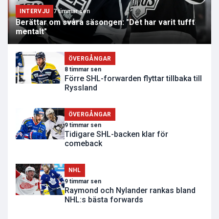
INTERVJU
7 timmar sen
Berättar om svåra säsongen: "Det har varit tufft
mentalt"
ÖVERGÅNGAR
8 timmar sen
Förre SHL-forwarden flyttar tillbaka till
Ryssland
ÖVERGÅNGAR
9 timmar sen
Tidigare SHL-backen klar för
comeback
NHL
9 timmar sen
Raymond och Nylander rankas bland
NHL:s bästa forwards