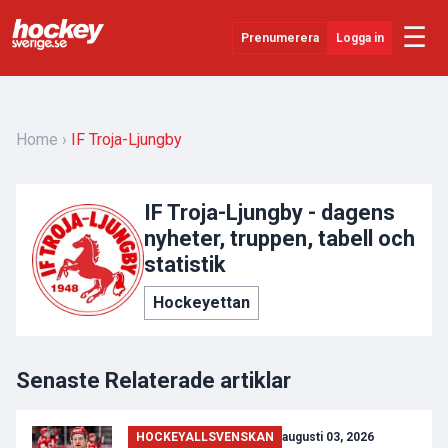
☰
Prenumerera
Logga in
Senaste Nytt
YouTube
Home
IF Troja-Ljungby
SHL
IF Troja-Ljungby - dagens
Evenemang
nyheter, truppen, tabell och
Övrigt
statistik
Hockeyettan
Senaste Relaterade artiklar
HOCKEYALLSVENSKAN
augusti 03, 2026