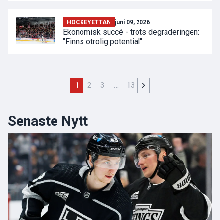
HOCKEYETTAN
juni 09, 2026
Ekonomisk succé - trots degraderingen:
"Finns otrolig potential"
1
2
3
…
13
Senaste Nytt