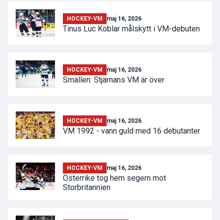
HOCKEY-VM
maj 16, 2026
Tinus Luc Koblar målskytt i VM-debuten
HOCKEY-VM
maj 16, 2026
Smällen: Stjärnans VM är över
HOCKEY-VM
maj 16, 2026
VM 1992 - vann guld med 16 debutanter
HOCKEY-VM
maj 16, 2026
Österrike tog hem segern mot
Storbritannien