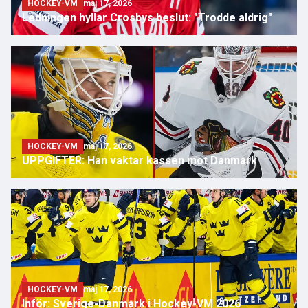
HOCKEY-VM
maj 17, 2026
Ledningen hyllar Crosbys beslut: "Trodde aldrig"
HOCKEY-VM
maj 17, 2026
UPPGIFTER: Han vaktar kassen mot Danmark
HOCKEY-VM
maj 17, 2026
Inför: Sverige-Danmark i Hockey-VM 2026