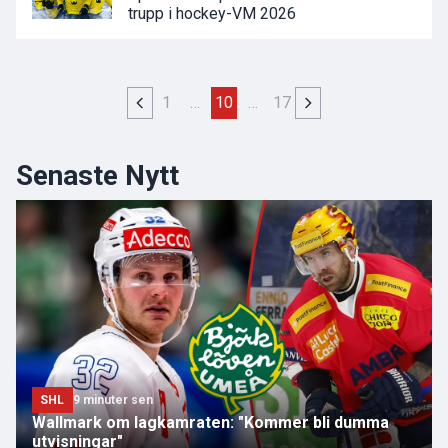
trupp i hockey-VM 2026
1
…
10
…
17
Senaste Nytt
SHL
9 minuter sen
Wallmark om lagkamraten: "Kommer bli dumma
utvisningar"