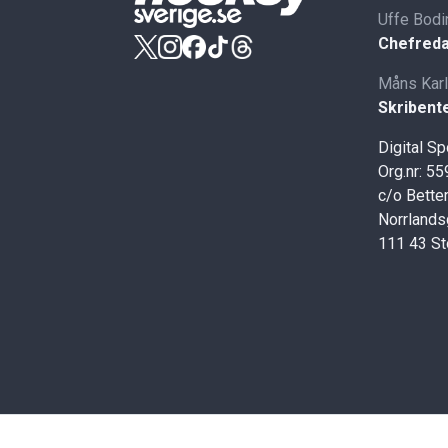
Uffe Bodi
Chefreda
Måns Kar
Skribent
Digital S
Org.nr: 5
c/o Better
Norrlands
111 43 S