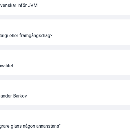
svenskar inför JVM
algi eller framgångsdrag?
valitet
sander Barkov
agrare glans någon annanstans"