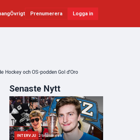
mang
Övrigt
Logga in
Prenumerera
nside Hockey och OS-podden Gol d’Oro
Senaste Nytt
INTERVJU
2 timmar sen