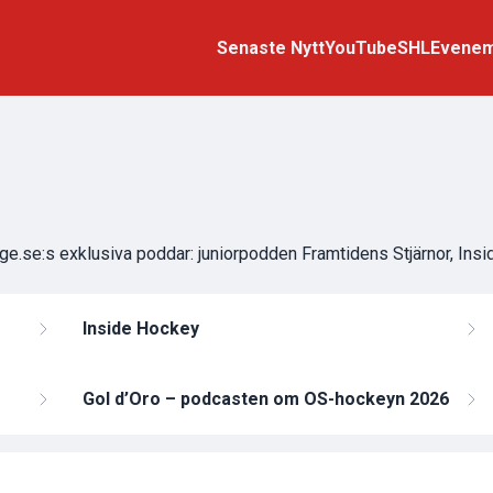
Senaste Nytt
YouTube
SHL
Evene
ige.se:s exklusiva poddar: juniorpodden Framtidens Stjärnor, I
Inside Hockey
Gol d’Oro – podcasten om OS-hockeyn 2026