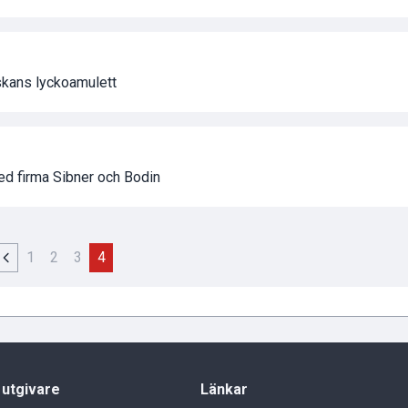
skans lyckoamulett
ed firma Sibner och Bodin
1
2
3
4
 utgivare
Länkar