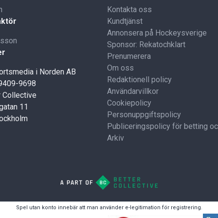
n
Kontakta oss
ktör
Kundtjänst
Annonsera på Hockeysverige
lsson
Sponsor: Rekatochklart
er
Prenumerera
Om oss
portsmedia i Norden AB
Redaktionell policy
59409-9698
Användarvillkor
 Collective
Cookiepolicy
gatan 11
Personuppgiftspolicy
tockholm
Publiceringspolicy för betting o
Arkiv
Spel utan konto innebär att man använder e-legitimation för registrering.