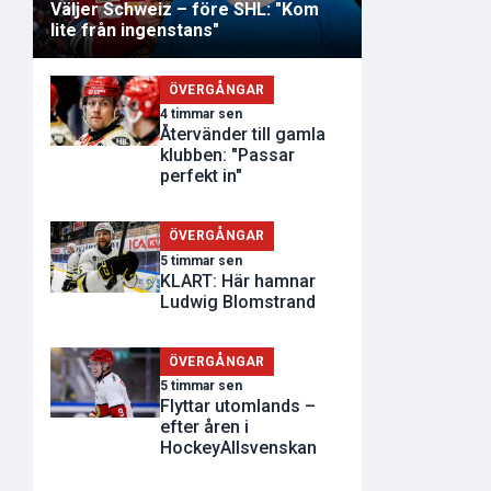
Väljer Schweiz – före SHL: "Kom
lite från ingenstans"
ÖVERGÅNGAR
4 timmar sen
Återvänder till gamla
klubben: "Passar
perfekt in"
ÖVERGÅNGAR
5 timmar sen
KLART: Här hamnar
Ludwig Blomstrand
ÖVERGÅNGAR
5 timmar sen
Flyttar utomlands –
efter åren i
HockeyAllsvenskan