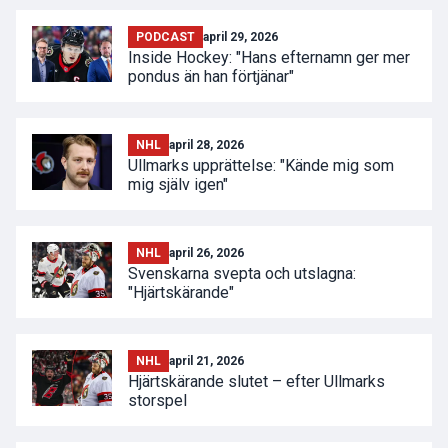
PODCAST
april 29, 2026
Inside Hockey: "Hans efternamn ger mer
pondus än han förtjänar"
NHL
april 28, 2026
Ullmarks upprättelse: "Kände mig som
mig själv igen"
NHL
april 26, 2026
Svenskarna svepta och utslagna:
"Hjärtskärande"
NHL
april 21, 2026
Hjärtskärande slutet – efter Ullmarks
storspel