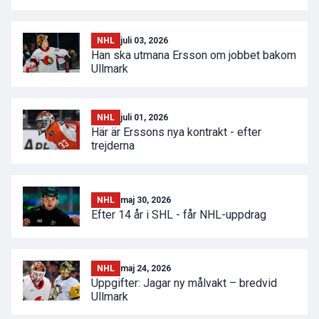
NHL
juli 03, 2026
Han ska utmana Ersson om jobbet bakom
Ullmark
NHL
juli 01, 2026
Här är Erssons nya kontrakt - efter
trejderna
NHL
maj 30, 2026
Efter 14 år i SHL - får NHL-uppdrag
NHL
maj 24, 2026
Uppgifter: Jagar ny målvakt – bredvid
Ullmark