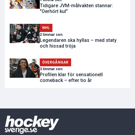
1 timme sen
Tidigare JVM-målvakten stannar:
"Oerhört kul"
NHL
2 timmar sen
Legendaren ska hyllas – med staty
och hissad tröja
ÖVERGÅNGAR
3 timmar sen
Profilen klar för sensationell
comeback – efter tio år