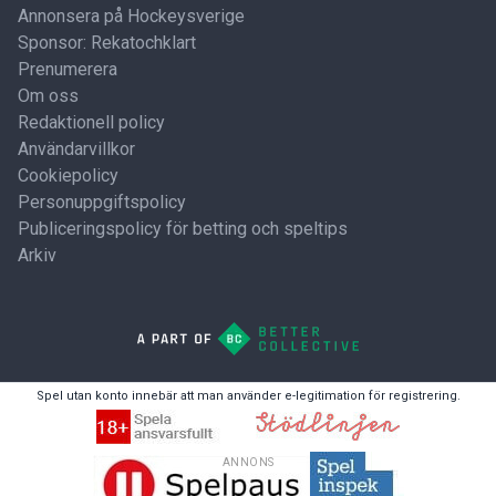
Annonsera på Hockeysverige
Sponsor: Rekatochklart
Prenumerera
Om oss
Redaktionell policy
Användarvillkor
Cookiepolicy
Personuppgiftspolicy
Publiceringspolicy för betting och speltips
Arkiv
Spel utan konto innebär att man använder e-legitimation för registrering.
ANNONS