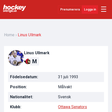
☰
Prenumerera
Logga in
Senaste Nytt
YouTube
Home
Linus Ullmark
SHL
Linus Ullmark
Evenemang
M
Övrigt
Födelsedatum:
31 juli 1993
Position:
Målvakt
Nationalitet:
Svensk
Klubb:
Ottawa Senators