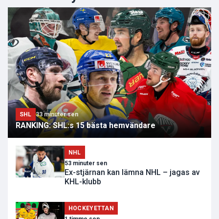
SHL
33 minuter sen
RANKING: SHL:s 15 bästa hemvändare
NHL
53 minuter sen
Ex-stjärnan kan lämna NHL – jagas av
KHL-klubb
HOCKEYETTAN