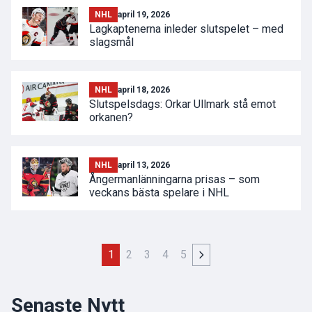
NHL
april 19, 2026
Lagkaptenerna inleder slutspelet – med
slagsmål
NHL
april 18, 2026
Slutspelsdags: Orkar Ullmark stå emot
orkanen?
NHL
april 13, 2026
Ångermanlänningarna prisas – som
veckans bästa spelare i NHL
1
2
3
4
5
Senaste Nytt