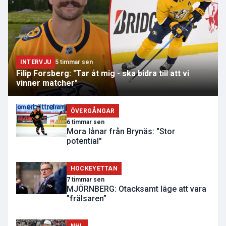
INTERVJU
5 timmar sen
Filip Forsberg: "Tar åt mig - ska bidra till att vi
vinner matcher"
ÖVERGÅNGAR
6 timmar sen
Mora lånar från Brynäs: "Stor
potential"
HOCKEYETTAN
7 timmar sen
MJÖRNBERG: Otacksamt läge att vara
”frälsaren”