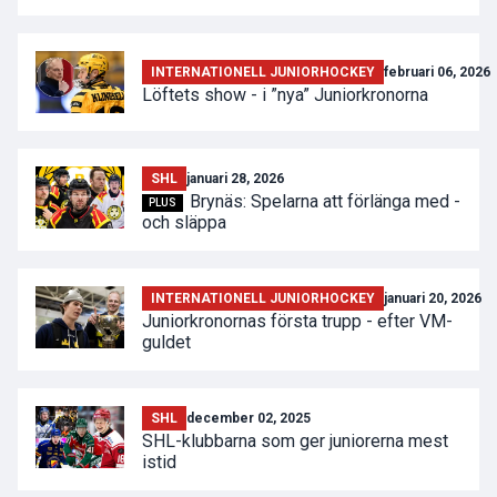
INTERNATIONELL JUNIORHOCKEY
februari 06, 2026
Löftets show - i ”nya” Juniorkronorna
SHL
januari 28, 2026
Brynäs: Spelarna att förlänga med -
PLUS
och släppa
INTERNATIONELL JUNIORHOCKEY
januari 20, 2026
Juniorkronornas första trupp - efter VM-
guldet
SHL
december 02, 2025
SHL-klubbarna som ger juniorerna mest
istid