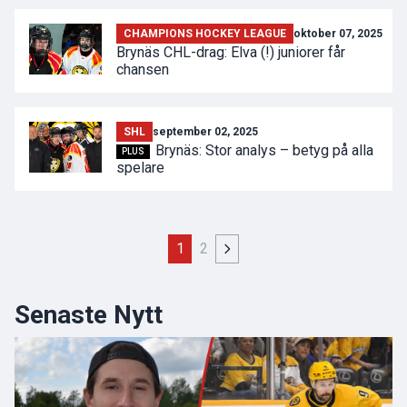
CHAMPIONS HOCKEY LEAGUE
oktober 07, 2025
Brynäs CHL-drag: Elva (!) juniorer får
chansen
SHL
september 02, 2025
Brynäs: Stor analys – betyg på alla
PLUS
spelare
1
2
Senaste Nytt