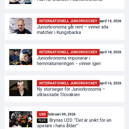
INTERNATIONELL JUNIORHOCKEY
april 19, 2026
Juniorkronorna går rent – vinner alla
matcher i Kungsbacka
INTERNATIONELL JUNIORHOCKEY
april 18, 2026
Juniorkronorna imponerar i
hemmaturneringen − vinner igen
INTERNATIONELL JUNIORHOCKEY
april 16, 2026
Ny storseger för Juniorkronorna –
utklassade Slovakien
U20
februari 09, 2026
Brynäs U20: "Det är unikt för en
PLUS
spelare i hans ålder"