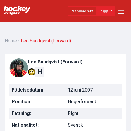
☰
Prenumerera
Logga in
Senaste Nytt
YouTube
Home
Leo Sundqvist (Forward)
SHL
Leo Sundqvist (Forward)
Evenemang
H
Övrigt
Födelsedatum:
12 juni 2007
Position:
Högerforward
Fattning:
Right
Nationalitet:
Svensk