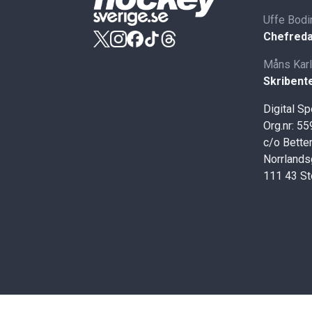
Uffe Bodi
Chefreda
Måns Kar
Skribent
Digital S
Org.nr: 5
c/o Better
Norrlands
111 43 S