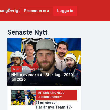
mang
Övrigt
Logga in
Prenumerera
Senaste Nytt
NHL
10 minuter sen
NHL:s svenska All Star-lag - 2020
till 2026
INTERNATIONELL
JUNIORHOCKEY
38 minuter sen
Här är nya Team 17-