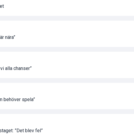
et
är nära”
vi alla chanser”
an behöver spela”
aget: ”Det blev fel”