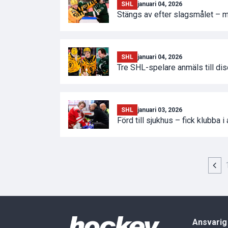
SHL
januari 04, 2026
Stängs av efter slagsmålet – me
SHL
januari 04, 2026
Tre SHL-spelare anmäls till di
SHL
januari 03, 2026
Förd till sjukhus – fick klubba 
Ansvarig