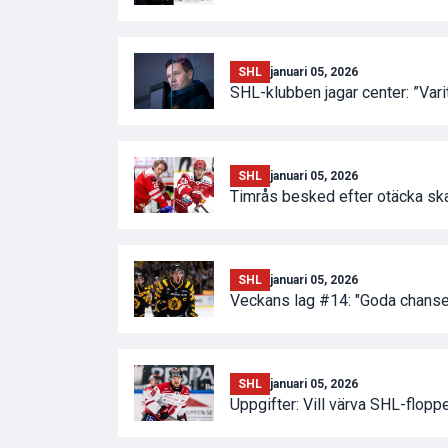
SHL
januari 05, 2026
SHL-klubben jagar center: ”Vari
SHL
januari 05, 2026
Timrås besked efter otäcka sk
SHL
januari 05, 2026
Veckans lag #14: "Goda chanser
SHL
januari 05, 2026
Uppgifter: Vill värva SHL-flopp