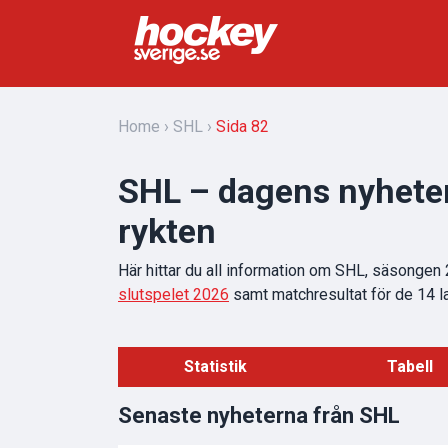
Home
SHL
Sida 82
SHL – dagens nyheter
rykten
Här hittar du all information om SHL, säsonge
slutspelet 2026
samt matchresultat för de 14 l
Statistik
Tabell
Senaste nyheterna från SHL