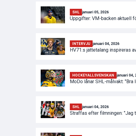
SHL
januari 05, 2026
Uppgifter: VM-backen aktuell 
INTERVJU
januari 04, 2026
HV71:s jättetalang inspireras 
HOCKEYALLSVENSKAN
januari 04,
MoDo lånar SHL-målvakt: "Bra 
SHL
januari 04, 2026
Straffas efter filmningen: "Jag