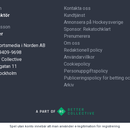
n
Kontakta oss
ktör
Kundtjänst
Annonsera på Hockeysverige
lsson
Sponsor: Rekatochklart
er
Prenumerera
Om oss
portsmedia i Norden AB
Redaktionell policy
59409-9698
Användarvillkor
 Collective
Cookiepolicy
gatan 11
Personuppgiftspolicy
tockholm
Publiceringspolicy för betting o
Arkiv
Spel utan konto innebär att man använder e-legitimation för registrering.