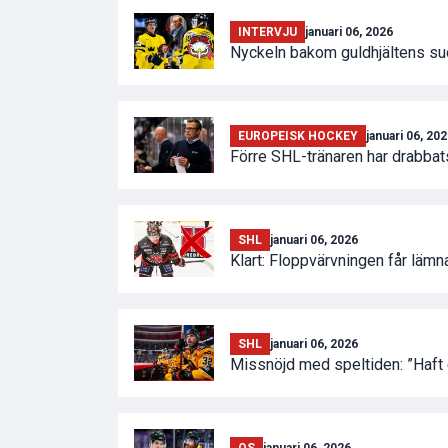
INTERVJU
januari 06, 2026
Nyckeln bakom guldhjältens succ
EUROPEISK HOCKEY
januari 06, 20
Förre SHL-tränaren har drabbat
SHL
januari 06, 2026
Klart: Floppvärvningen får lämn
SHL
januari 06, 2026
Missnöjd med speltiden: ”Haft 
OS
januari 06, 2026