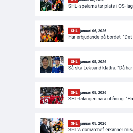
SHL-spelarna tar plats i OS-lag
SHL
januari 06, 2026
Har erbjudande på bordet: ”Det 
SHL
januari 05, 2026
Så ska Leksand klättra: ”Då har 
SHL
januari 05, 2026
SHL-talangen nära utlåning: ”H
SHL
januari 05, 2026
SHL:s domarchef erkänner misst