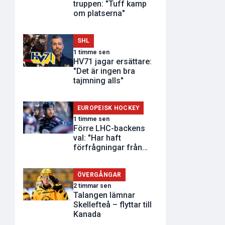
truppen: "Tuff kamp
om platserna"
SHL
1 timme sen
HV71 jagar ersättare:
"Det är ingen bra
tajmning alls"
EUROPEISK HOCKEY
1 timme sen
Förre LHC-backens
val: "Har haft
förfrågningar från
andra klubbar"
ÖVERGÅNGAR
2 timmar sen
Talangen lämnar
Skellefteå – flyttar till
Kanada