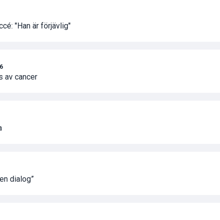
é: "Han är förjävlig"
26
s av cancer
a
en dialog”