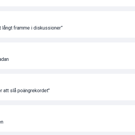
t långt framme i diskussioner”
adan
 att slå poängrekordet"
en