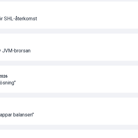
för SHL-återkomst
av JVM-brorsan
 2026
lösning"
 tappar balansen"