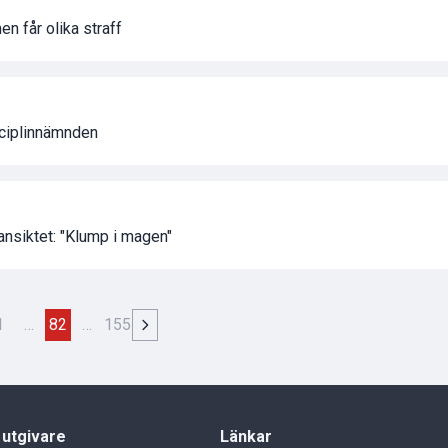
n får olika straff
sciplinnämnden
i ansiktet: "Klump i magen"
1
…
82
…
155
 utgivare
Länkar