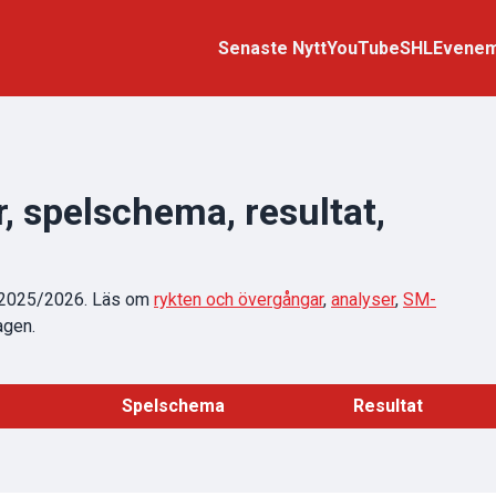
Senaste Nytt
YouTube
SHL
Evene
, spelschema, resultat,
n 2025/2026. Läs om
rykten och övergångar
,
analyser
,
SM-
agen.
Spelschema
Resultat