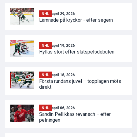
NHL
april 29, 2026
Lämnade på kryckor - efter segern
NHL
april 19, 2026
Hyllas stort efter slutspelsdebuten
NHL
april 18, 2026
Första rundans juvel – topplagen möts
direkt
NHL
april 06, 2026
Sandin Pellikkas revansch − efter
petningen