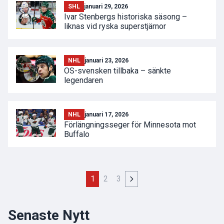
SHL
januari 29, 2026
Ivar Stenbergs historiska säsong –
liknas vid ryska superstjärnor
NHL
januari 23, 2026
OS-svensken tillbaka – sänkte
legendaren
NHL
januari 17, 2026
Förlängningsseger för Minnesota mot
Buffalo
1
2
3
Senaste Nytt