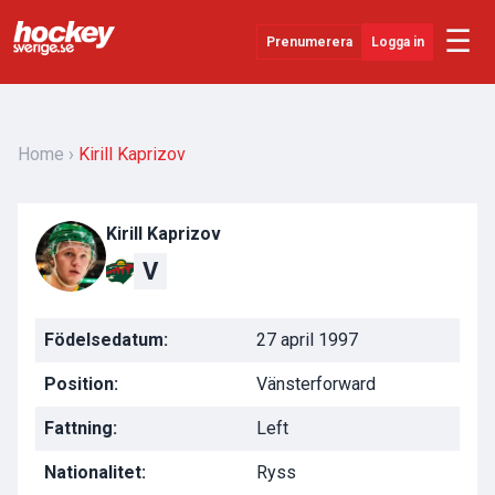
☰
Prenumerera
Logga in
Senaste Nytt
YouTube
Home
Kirill Kaprizov
SHL
Kirill Kaprizov
Evenemang
V
Övrigt
Födelsedatum:
27 april 1997
Position:
Vänsterforward
Fattning:
Left
Nationalitet:
Ryss