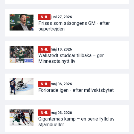
NHL
juni 27, 2026
Prisas som säsongens GM - efter
supertrejden
NHL
maj 10, 2026
Wallstedt studsar tillbaka – ger
Minnesota nytt liv
NHL
maj 06, 2026
Förlorade igen - efter målvaktsbytet
NHL
maj 03, 2026
Giganternas kamp – en serie fylld av
stjärndueller