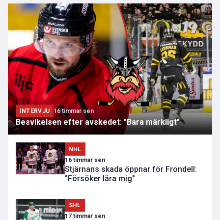
INTERVJU
16 timmar sen
Besvikelsen efter avskedet: "Bara märkligt"
NHL
16 timmar sen
Stjärnans skada öppnar för Frondell:
"Försöker lära mig"
SHL
17 timmar sen