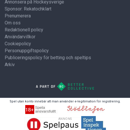
Annonsera på Hockeysverige
Sponsor: Rekatochklart
Prenumerera
Om oss
Redaktionell policy
Användarvillkor
Cookiepolicy
Personuppgiftspolicy
Publiceringspolicy för betting och speltips
Arkiv
Spel utan konto innebär att man använder e-legitimation för registrering.
ANNONS