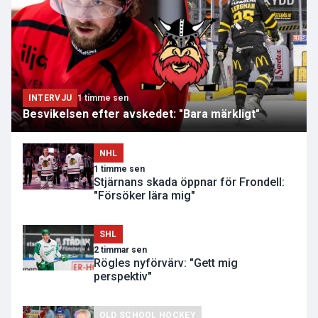
INTERVJU
1 timme sen
Besvikelsen efter avskedet: "Bara märkligt"
NHL
1 timme sen
Stjärnans skada öppnar för Frondell:
"Försöker lära mig"
SHL
2 timmar sen
Rögles nyförvärv: "Gett mig
perspektiv"
OLD SCHOOL HOCKEY