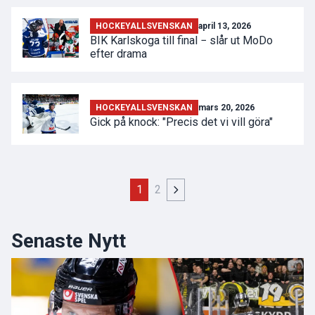
HOCKEYALLSVENSKAN
april 13, 2026
BIK Karlskoga till final − slår ut MoDo
efter drama
HOCKEYALLSVENSKAN
mars 20, 2026
Gick på knock: "Precis det vi vill göra"
1
2
Senaste Nytt