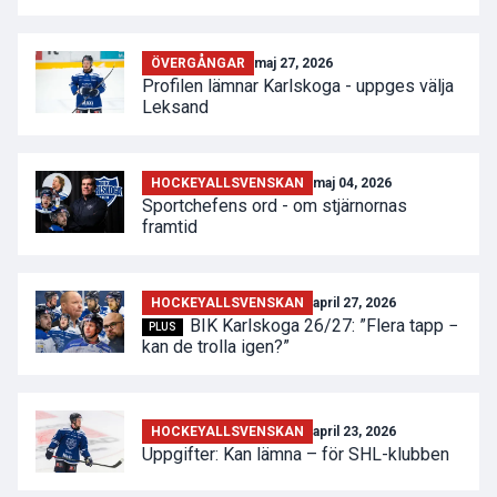
ÖVERGÅNGAR
maj 27, 2026
Profilen lämnar Karlskoga - uppges välja
Leksand
HOCKEYALLSVENSKAN
maj 04, 2026
Sportchefens ord - om stjärnornas
framtid
HOCKEYALLSVENSKAN
april 27, 2026
BIK Karlskoga 26/27: ”Flera tapp −
PLUS
kan de trolla igen?”
HOCKEYALLSVENSKAN
april 23, 2026
Uppgifter: Kan lämna – för SHL-klubben