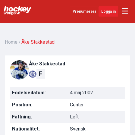
☰
Prenumerera
Logga in
Senaste Nytt
YouTube
Home
Åke Stakkestad
SHL
Åke Stakkestad
Evenemang
F
Övrigt
Födelsedatum:
4 maj 2002
Position:
Center
Fattning:
Left
Nationalitet:
Svensk