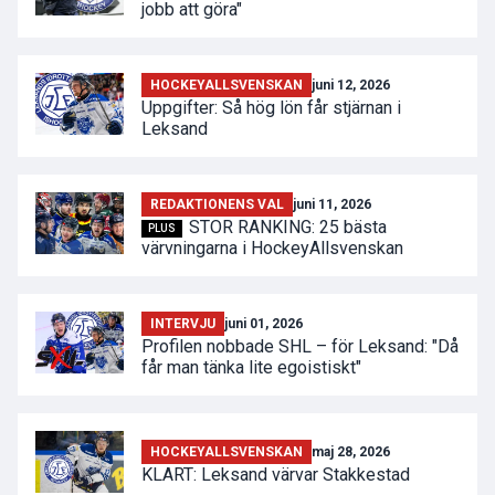
jobb att göra"
HOCKEYALLSVENSKAN
juni 12, 2026
Uppgifter: Så hög lön får stjärnan i
Leksand
REDAKTIONENS VAL
juni 11, 2026
STOR RANKING: 25 bästa
PLUS
värvningarna i HockeyAllsvenskan
INTERVJU
juni 01, 2026
Profilen nobbade SHL – för Leksand: "Då
får man tänka lite egoistiskt"
HOCKEYALLSVENSKAN
maj 28, 2026
KLART: Leksand värvar Stakkestad