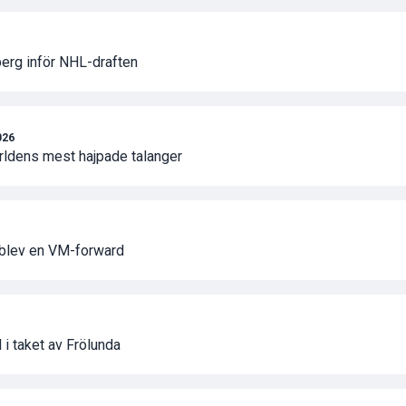
berg inför NHL-draften
026
ärldens mest hajpade talanger
 blev en VM-forward
 i taket av Frölunda