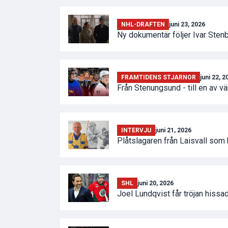
NHL-DRAFTEN
juni 23, 2026
Ny dokumentär följer Ivar Sten
FRAMTIDENS STJARNOR
juni 22, 2
Från Stenungsund - till en av v
INTERVJU
juni 21, 2026
Plåtslagaren från Laisvall som
SHL
juni 20, 2026
Joel Lundqvist får tröjan hissad