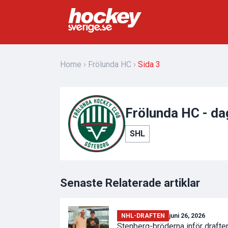
Home
Frölunda HC
Sida 3
Frölunda HC - dag
SHL
Senaste Relaterade artiklar
NHL-DRAFTEN
juni 26, 2026
Stenberg-bröderna inför draften