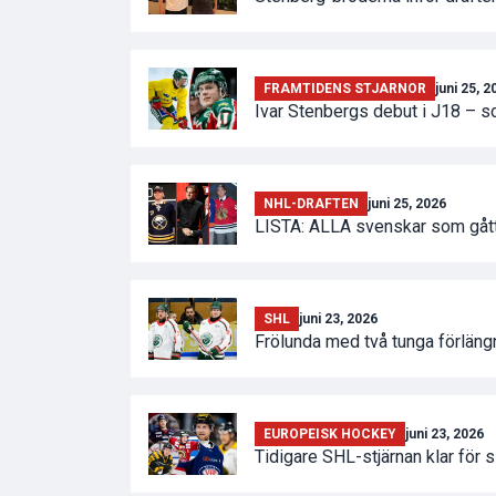
FRAMTIDENS STJARNOR
juni 25, 2
Ivar Stenbergs debut i J18 – som
NHL-DRAFTEN
juni 25, 2026
LISTA: ALLA svenskar som gått
SHL
juni 23, 2026
Frölunda med två tunga förläng
EUROPEISK HOCKEY
juni 23, 2026
Tidigare SHL-stjärnan klar för 