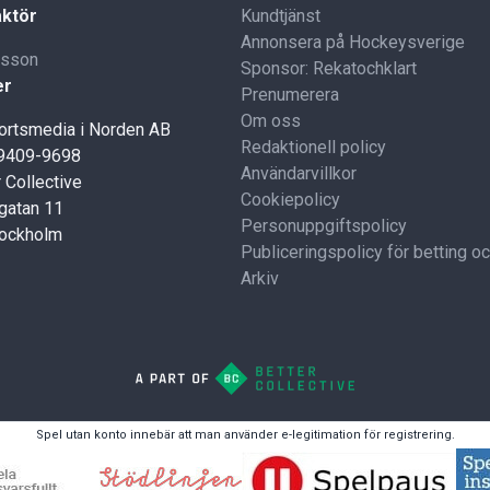
ktör
Kundtjänst
Annonsera på Hockeysverige
lsson
Sponsor: Rekatochklart
er
Prenumerera
Om oss
portsmedia i Norden AB
Redaktionell policy
59409-9698
Användarvillkor
 Collective
Cookiepolicy
gatan 11
Personuppgiftspolicy
tockholm
Publiceringspolicy för betting o
Arkiv
Spel utan konto innebär att man använder e-legitimation för registrering.