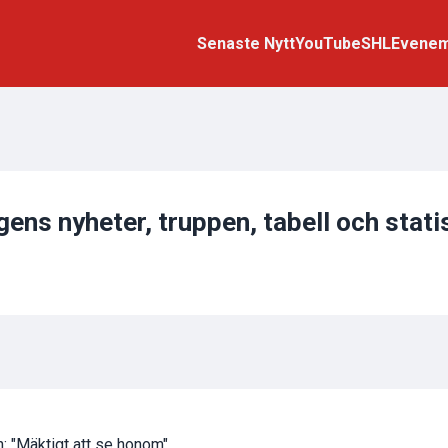
Senaste Nytt
YouTube
SHL
Evene
ens nyheter, truppen, tabell och stati
: "Mäktigt att se honom"