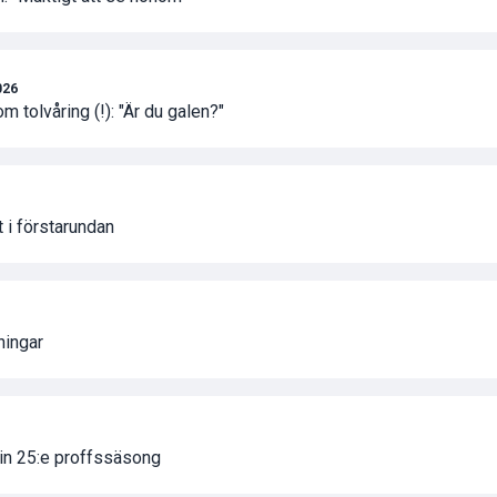
026
 tolvåring (!): "Är du galen?"
 i förstarundan
ningar
sin 25:e proffssäsong