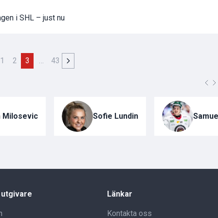
agen i SHL – just nu
1
2
3
…
43
 Milosevic
Sofie Lundin
Samue
 utgivare
Länkar
n
Kontakta oss