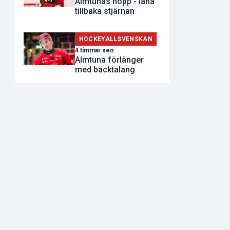
Almtunas hopp - låna
tillbaka stjärnan
HOCKEYALLSVENSKAN
4 timmar sen
Almtuna förlänger
med backtalang