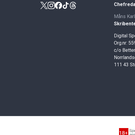
Chefreda
Måns Kar
Skribent
Digital S
Org.nr: 5
c/o Better
Norrlands
111 43 S