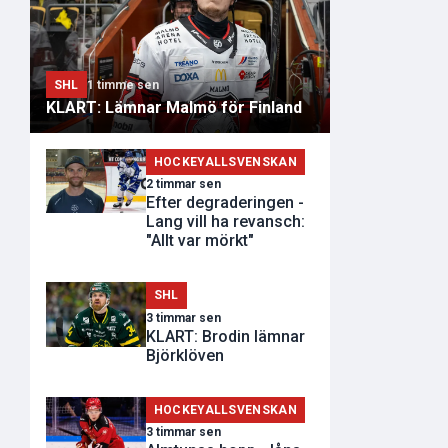
SHL
1 timme sen
KLART: Lämnar Malmö för Finland
HOCKEYALLSVENSKAN
2 timmar sen
Efter degraderingen -
Lang vill ha revansch:
"Allt var mörkt"
SHL
3 timmar sen
KLART: Brodin lämnar
Björklöven
HOCKEYALLSVENSKAN
3 timmar sen