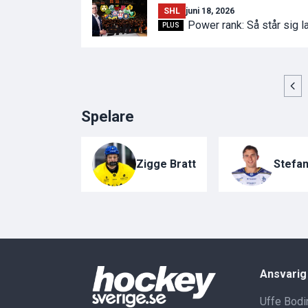
SHL
juni 18, 2026
Power rank: Så står sig l
PLUS
Spelare
Zigge Bratt
Stefan
Ansvarig
Uffe Bodi