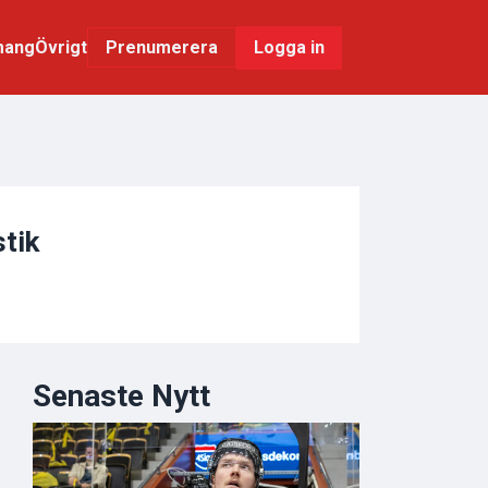
mang
Övrigt
Logga in
Prenumerera
stik
Senaste Nytt