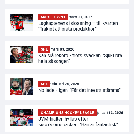
SM-SLUTSPEL
mars 27, 2026
Lagkaptenens islossning – till kvarten:
"Tråkigt att prata produktion"
SHL
mars 03, 2026
Kan slå rekord - trots svackan: "Sjukt bra
hela säsongen"
SHL
februari 28, 2026
Nollade - igen: "Får det inte att stämma"
CHAMPIONS HOCKEY LEAGUE
januari 13, 2026
JVM-hjälten hyllas efter
succécomebacken: "Han är fantastisk"