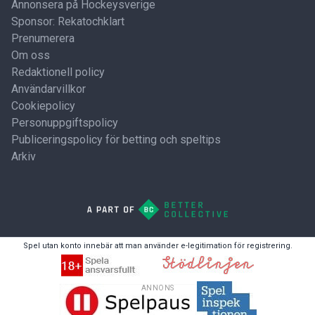
Annonsera på Hockeysverige
Sponsor: Rekatochklart
Prenumerera
Om oss
Redaktionell policy
Användarvillkor
Cookiepolicy
Personuppgiftspolicy
Publiceringspolicy för betting och speltips
Arkiv
Spel utan konto innebär att man använder e-legitimation för registrering.
ANNONS