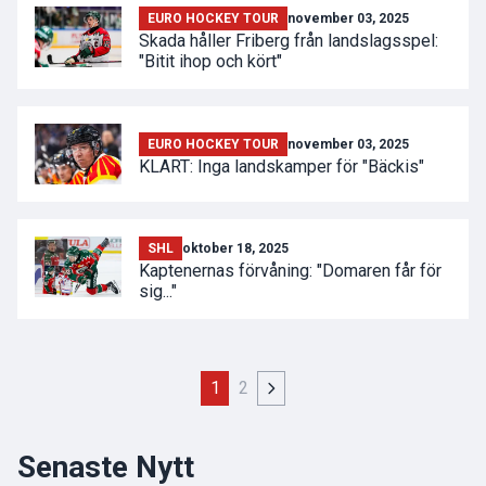
EURO HOCKEY TOUR
november 03, 2025
Skada håller Friberg från landslagsspel:
"Bitit ihop och kört"
EURO HOCKEY TOUR
november 03, 2025
KLART: Inga landskamper för "Bäckis"
SHL
oktober 18, 2025
Kaptenernas förvåning: "Domaren får för
sig..."
1
2
Senaste Nytt