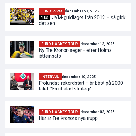
JUNIOR-VM
december 21, 2025
JVM-guldlaget från 2012 – så gick
PLUS
det sen
EURO HOCKEY TOUR
december 13, 2025
Ny Tre Kronor-seger - efter Holms
jätteinsats
INTERVJU
december 10, 2025
Frölundas rekordstart – är bäst på 2000-
talet: "En uttalad strategi"
EURO HOCKEY TOUR
december 03, 2025
Här är Tre Kronors nya trupp