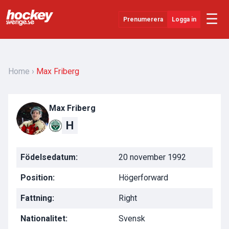
☰
Prenumerera
Logga in
Senaste Nytt
YouTube
Home
Max Friberg
SHL
Max Friberg
Evenemang
H
Övrigt
Födelsedatum:
20 november 1992
Position:
Högerforward
Fattning:
Right
Nationalitet:
Svensk