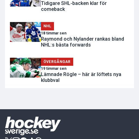
Tidigare SHL-backen klar för
comeback
NHL
18 timmar sen
Raymond och Nylander rankas bland
NHL:s bästa forwards
ÖVERGÅNGAR
19 timmar sen
Lämnade Rögle – här är löftets nya
klubbval