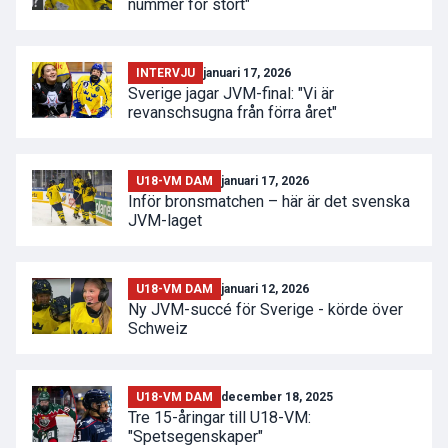
nummer för stort"
INTERVJU
januari 17, 2026
Sverige jagar JVM-final: "Vi är
revanschsugna från förra året"
U18-VM DAM
januari 17, 2026
Inför bronsmatchen – här är det svenska
JVM-laget
U18-VM DAM
januari 12, 2026
Ny JVM-succé för Sverige - körde över
Schweiz
U18-VM DAM
december 18, 2025
Tre 15-åringar till U18-VM:
"Spetsegenskaper"