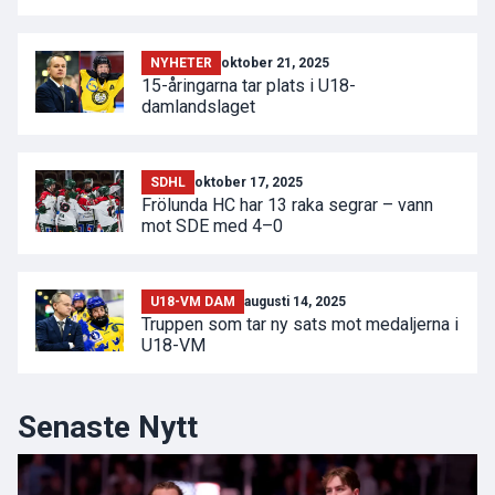
NYHETER
oktober 21, 2025
15-åringarna tar plats i U18-
damlandslaget
SDHL
oktober 17, 2025
Frölunda HC har 13 raka segrar – vann
mot SDE med 4–0
U18-VM DAM
augusti 14, 2025
Truppen som tar ny sats mot medaljerna i
U18-VM
Senaste Nytt