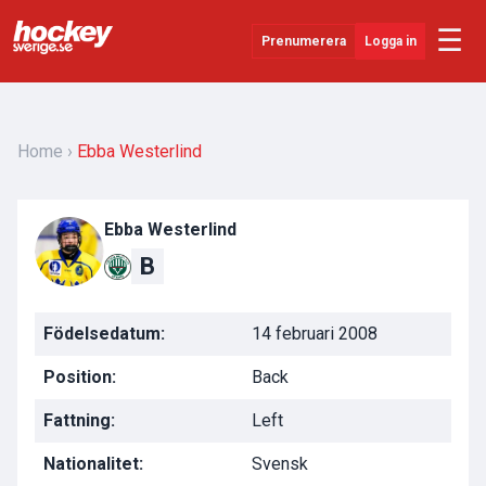
☰
Prenumerera
Logga in
Senaste Nytt
YouTube
Home
Ebba Westerlind
SHL
Ebba Westerlind
Evenemang
B
Övrigt
Födelsedatum:
14 februari 2008
Position:
Back
Fattning:
Left
Nationalitet:
Svensk