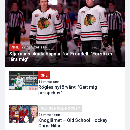
NHL
22 minuter sen
Stjärnans skada öppnar för Frondell: "Försöker
lära mig"
SHL
1 timme sen
Rögles nyförvärv: "Gett mig
perspektiv"
OLD SCHOOL HOCKEY
2 timmar sen
Knogjärnet – Old School Hockey:
Chris Nilan