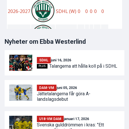
Nyheter om Ebba Westerlind
SDHL
juni 16, 2026
Talangerna att hålla koll på i SDHL
PLUS
DAM-VM
juni 05, 2026
Jättetalangerna får göra A-
landslagsdebut
U18-VM DAM
januari 17, 2026
Svenska gulddrömmen i kras: "Ett