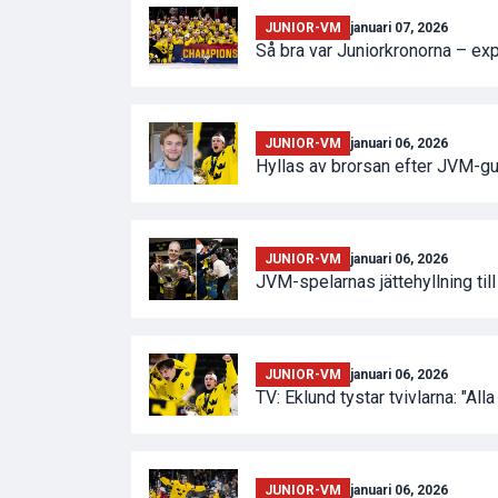
JUNIOR-VM
januari 07, 2026
Så bra var Juniorkronorna – e
JUNIOR-VM
januari 06, 2026
Hyllas av brorsan efter JVM-gu
JUNIOR-VM
januari 06, 2026
JVM-spelarnas jättehyllning til
JUNIOR-VM
januari 06, 2026
TV: Eklund tystar tvivlarna: "Alla
JUNIOR-VM
januari 06, 2026