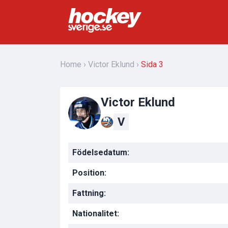
Home
Victor Eklund
Sida 3
Victor Eklund
V
Födelsedatum:
Position:
Fattning:
Nationalitet: