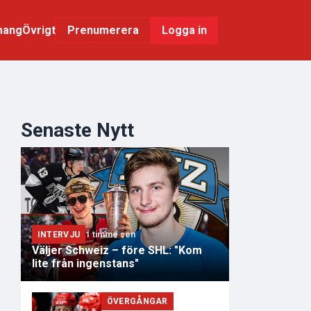
mang
Övrigt
Logga in
Prenumerera
Senaste Nytt
INTERVJU
1 timme sen
Väljer Schweiz – före SHL: "Kom
lite från ingenstans"
ÖVERGÅNGAR