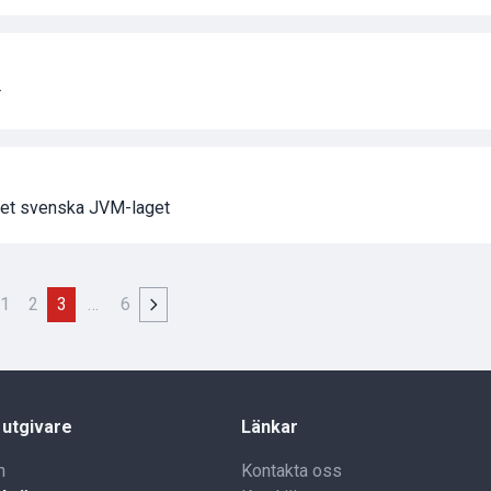
r
i det svenska JVM-laget
1
2
3
…
6
 utgivare
Länkar
n
Kontakta oss