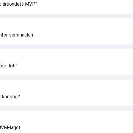
a årtiondets MVP"
nför semifinalen
ite dött"
t konstigt"
JVM-laget