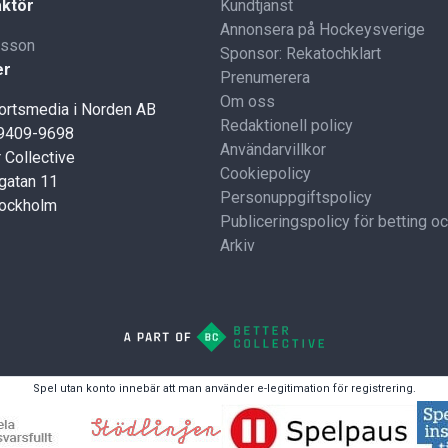
ktör
Kundtjänst
Annonsera på Hockeysverige
lsson
Sponsor: Rekatochklart
er
Prenumerera
Om oss
portsmedia i Norden AB
Redaktionell policy
59409-9698
Användarvillkor
 Collective
Cookiepolicy
gatan 11
Personuppgiftspolicy
tockholm
Publiceringspolicy för betting o
Arkiv
Spel utan konto innebär att man använder e-legitimation för registrering.