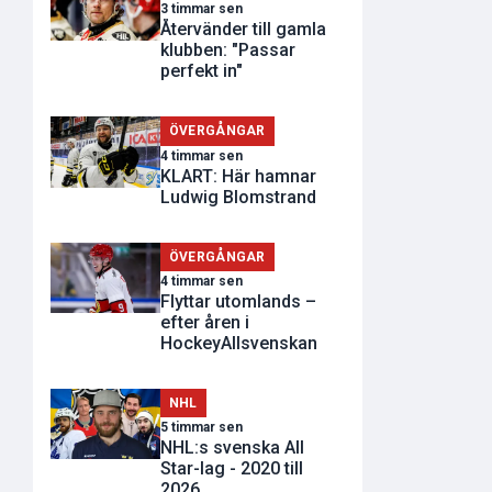
3 timmar sen
Återvänder till gamla
klubben: "Passar
perfekt in"
ÖVERGÅNGAR
4 timmar sen
KLART: Här hamnar
Ludwig Blomstrand
ÖVERGÅNGAR
4 timmar sen
Flyttar utomlands –
efter åren i
HockeyAllsvenskan
NHL
5 timmar sen
NHL:s svenska All
Star-lag - 2020 till
2026