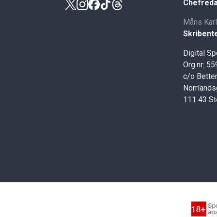
Chefreda
Måns Kar
Skribent
Digital S
Org.nr: 5
c/o Better
Norrlands
111 43 S