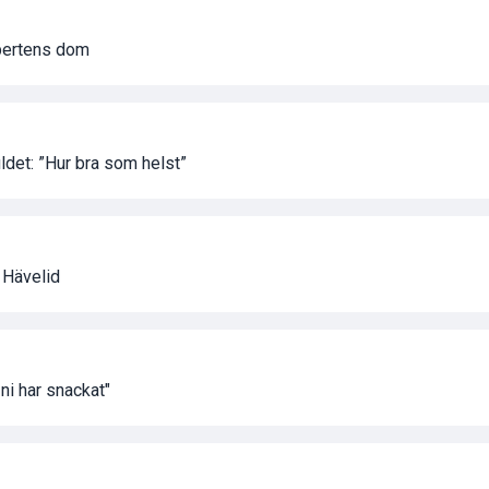
xpertens dom
ldet: ”Hur bra som helst”
l Hävelid
 ni har snackat"