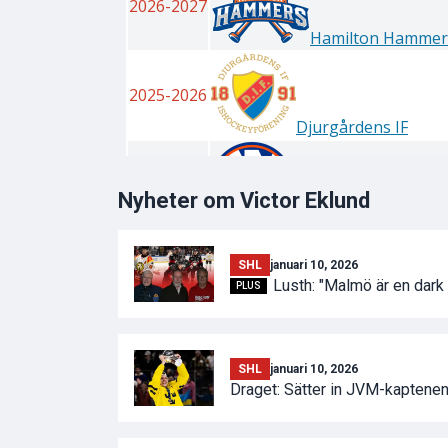
Nyheter om Victor Eklund
SHL
januari 10, 2026
Lusth: "Malmö är en dark h
PLUS
SHL
januari 10, 2026
Draget: Sätter in JVM-kaptene