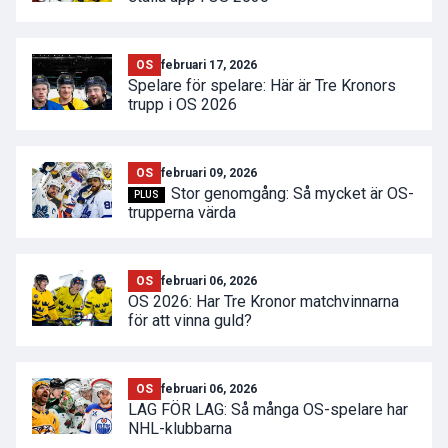
OS
februari 17, 2026
Spelare för spelare: Här är Tre Kronors
trupp i OS 2026
OS
februari 09, 2026
Stor genomgång: Så mycket är OS-
PLUS
trupperna värda
OS
februari 06, 2026
OS 2026: Har Tre Kronor matchvinnarna
för att vinna guld?
OS
februari 06, 2026
LAG FÖR LAG: Så många OS-spelare har
NHL-klubbarna