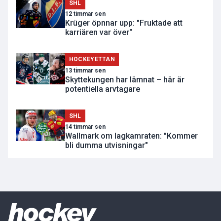
SHL
12 timmar sen
Krüger öpnnar upp: "Fruktade att
karriären var över"
HOCKEYETTAN
13 timmar sen
Skyttekungen har lämnat – här är
potentiella arvtagare
SHL
14 timmar sen
Wallmark om lagkamraten: "Kommer
bli dumma utvisningar"