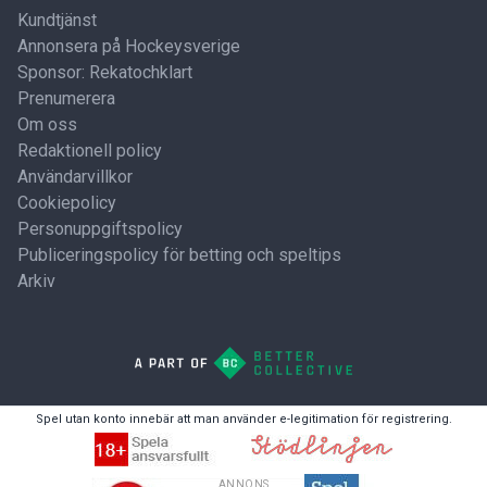
Kundtjänst
Annonsera på Hockeysverige
Sponsor: Rekatochklart
Prenumerera
Om oss
Redaktionell policy
Användarvillkor
Cookiepolicy
Personuppgiftspolicy
Publiceringspolicy för betting och speltips
Arkiv
Spel utan konto innebär att man använder e-legitimation för registrering.
ANNONS