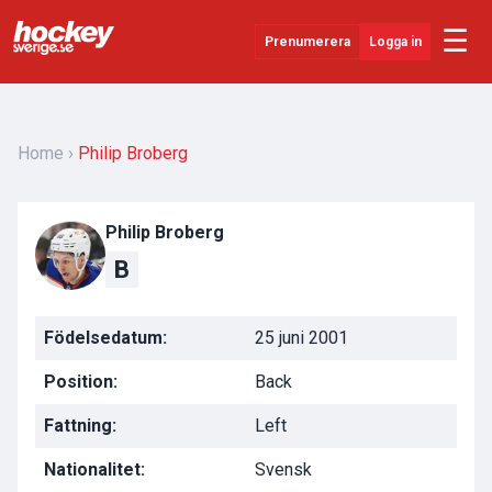
☰
Prenumerera
Logga in
Senaste Nytt
YouTube
Home
Philip Broberg
SHL
Philip Broberg
Evenemang
B
Övrigt
Födelsedatum:
25 juni 2001
Position:
Back
Fattning:
Left
Nationalitet:
Svensk