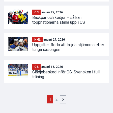
OS
januari 27, 2026
Backpar och kedjor – så kan
toppnationerna ställa upp i OS
NHL
januari 27, 2026
Uppgifter: Redo att trejda stjärnorna efter
tunga säsongen
OS
januari 16, 2026
Glädjebesked inför OS: Svensken i full
träning
1
2