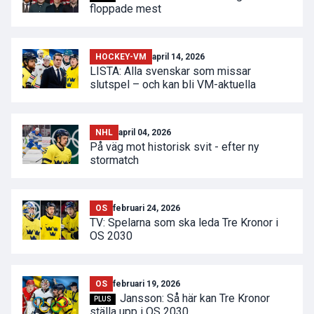
floppade mest
HOCKEY-VM
april 14, 2026
LISTA: Alla svenskar som missar
slutspel – och kan bli VM-aktuella
NHL
april 04, 2026
På väg mot historisk svit - efter ny
stormatch
OS
februari 24, 2026
TV: Spelarna som ska leda Tre Kronor i
OS 2030
OS
februari 19, 2026
Jansson: Så här kan Tre Kronor
PLUS
ställa upp i OS 2030