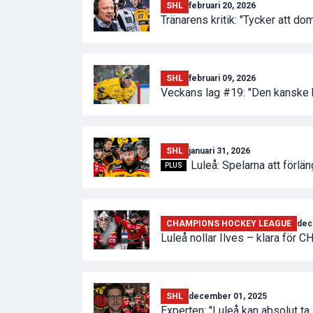
SHL
februari 20, 2026
Tränarens kritik: "Tycker att dom
SHL
februari 09, 2026
Veckans lag #19: "Den kanske
SHL
januari 31, 2026
Luleå: Spelarna att förl
PLUS
CHAMPIONS HOCKEY LEAGUE
dec
Luleå nollar Ilves – klara för C
SHL
december 01, 2025
Experten: "Luleå kan absolut ta si