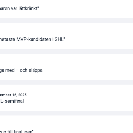
aren var lättkränkt"
 hetaste MVP-kandidaten i SHL"
änga med – och släppa
ember 16, 2025
HL-semifinal
g till final igen"