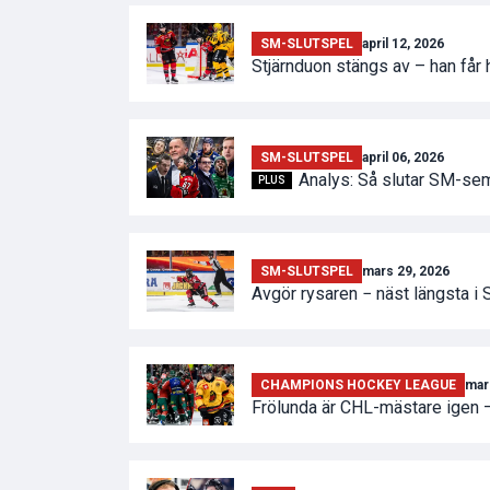
SM-SLUTSPEL
april 12, 2026
Stjärnduon stängs av – han får
SM-SLUTSPEL
april 06, 2026
Analys: Så slutar SM-sem
PLUS
SM-SLUTSPEL
mars 29, 2026
Avgör rysaren − näst längsta i SH
CHAMPIONS HOCKEY LEAGUE
mar
Frölunda är CHL-mästare igen –