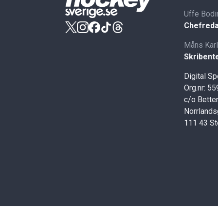
Uffe Bodi
Chefreda
Måns Kar
Skribent
Digital S
Org.nr: 5
c/o Better
Norrlands
111 43 S