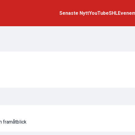
Senaste Nytt
YouTube
SHL
Evene
h framåtblick