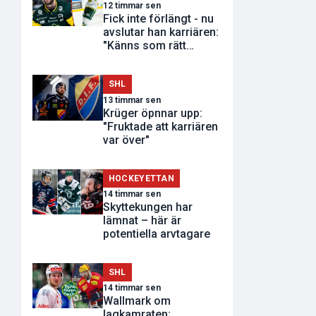
12 timmar sen
Fick inte förlängt - nu
avslutar han karriären:
"Känns som rätt
tidpunkt"
SHL
13 timmar sen
Krüger öpnnar upp:
"Fruktade att karriären
var över"
HOCKEYETTAN
14 timmar sen
Skyttekungen har
lämnat – här är
potentiella arvtagare
SHL
14 timmar sen
Wallmark om
lagkamraten: