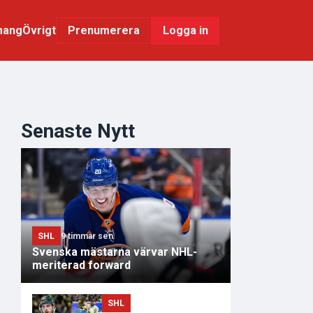
mang
Övrigt
Logga in
Prenumerera
Senaste Nytt
SHL
9 timmar sen
Svenska mästarna värvar NHL-
meriterad forward
SHL