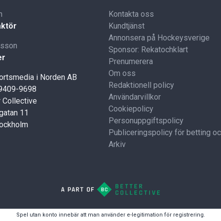
n
Kontakta oss
ktör
Kundtjänst
Annonsera på Hockeysverige
lsson
Sponsor: Rekatochklart
er
Prenumerera
Om oss
portsmedia i Norden AB
Redaktionell policy
59409-9698
Användarvillkor
 Collective
Cookiepolicy
gatan 11
Personuppgiftspolicy
tockholm
Publiceringspolicy för betting o
Arkiv
Spel utan konto innebär att man använder e-legitimation för registrering.