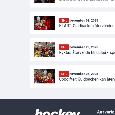
SHL
december 01, 2025
KLART: Guldbacken återvänder ti
SHL
november 28, 2025
Ryktas återvända till Luleå - s
SHL
november 26, 2025
Uppgifter: Guldbacken kan återv
Ansvarig