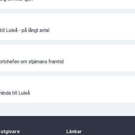
ll Luleå - på långt avtal
portchefen om stjärnans framtid
ända till Luleå
 utgivare
Länkar