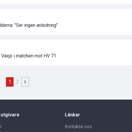
lderna: "Ser ingen anledning"
r Växjö i matchen mot HV 71
1
2
 utgivare
Länkar
n
Kontakta oss