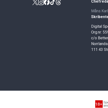
Chefreda
Måns Kar
Skribent
Digital S
Org.nr: 5
c/o Better
Norrlands
111 43 S