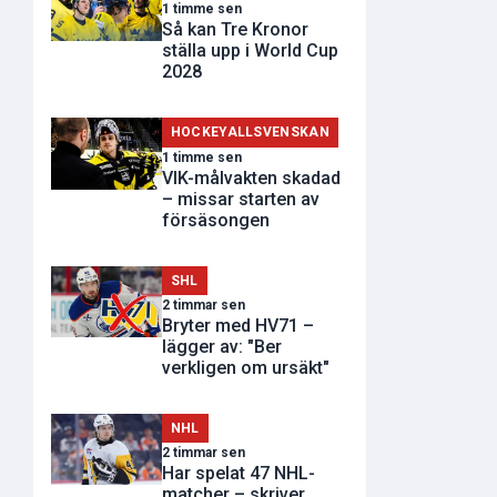
1 timme sen
Så kan Tre Kronor
ställa upp i World Cup
2028
HOCKEYALLSVENSKAN
1 timme sen
VIK-målvakten skadad
– missar starten av
försäsongen
SHL
2 timmar sen
Bryter med HV71 –
lägger av: "Ber
verkligen om ursäkt"
NHL
2 timmar sen
Har spelat 47 NHL-
matcher – skriver