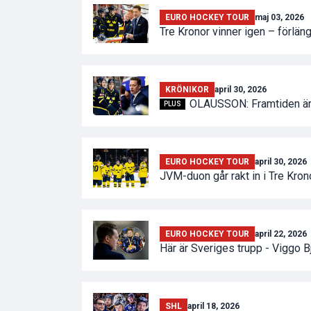
EURO HOCKEY TOUR
maj 03, 2026
Tre Kronor vinner igen – förlän
KRÖNIKOR
april 30, 2026
OLAUSSON: Framtiden är 
PLUS
EURO HOCKEY TOUR
april 30, 2026
JVM-duon går rakt in i Tre Kron
EURO HOCKEY TOUR
april 22, 2026
Här är Sveriges trupp - Viggo B
SHL
april 18, 2026