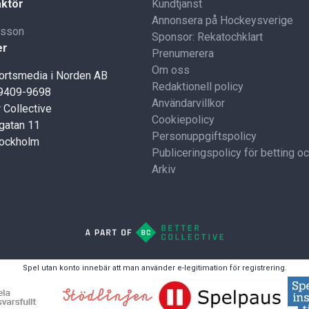
ktör
Kundtjänst
Annonsera på Hockeysverige
lsson
Sponsor: Rekatochklart
er
Prenumerera
Om oss
portsmedia i Norden AB
Redaktionell policy
59409-9698
Användarvillkor
 Collective
Cookiepolicy
gatan 11
Personuppgiftspolicy
tockholm
Publiceringspolicy för betting o
Arkiv
Spel utan konto innebär att man använder e-legitimation för registrering.