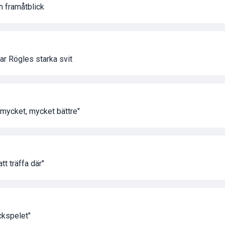
h framåtblick
par Rögles starka svit
mycket, mycket bättre"
tt träffa där"
ckspelet"