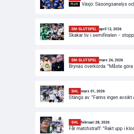
Växjö: Säsongsanalys oc
PLUS
SM-SLUTSPEL
april 12, 2026
Skakar liv i semifinalen − stop
SM-SLUTSPEL
mars 24, 2026
Brynäs överkörda: "Måste göra 
SHL
mars 01, 2026
Stängs av: "Fanns ingen avsikt a
SHL
februari 28, 2026
Får matchstraff: "Rakt upp i klo