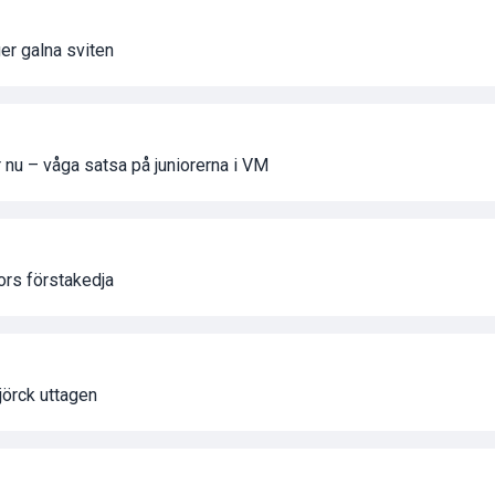
ger galna sviten
nu – våga satsa på juniorerna i VM
ors förstakedja
jörck uttagen