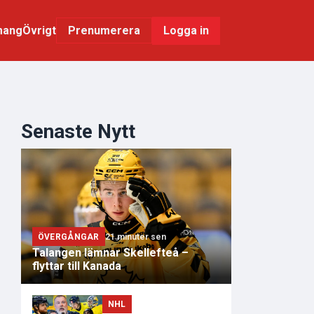
mang
Övrigt
Logga in
Prenumerera
Senaste Nytt
ÖVERGÅNGAR
21 minuter sen
Talangen lämnar Skellefteå –
flyttar till Kanada
NHL