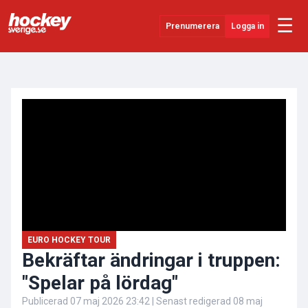
☰
Prenumerera
Logga in
ANNONS
Senaste Nytt
YouTube
SHL
Evenemang
Övrigt
EURO HOCKEY TOUR
Bekräftar ändringar i truppen:
"Spelar på lördag"
Publicerad
07 maj 2026 23:42
| Senast redigerad
08 maj