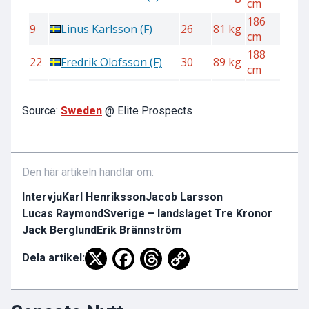
Source:
Sweden
@ Elite Prospects
Den här artikeln handlar om:
Intervju
Karl Henriksson
Jacob Larsson
Lucas Raymond
Sverige – landslaget Tre Kronor
Jack Berglund
Erik Brännström
Dela artikel: