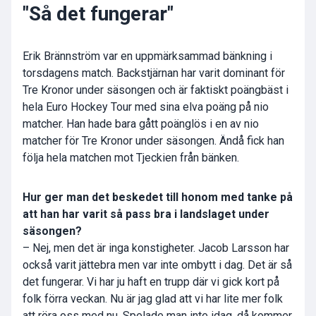
"Så det fungerar"
Erik Brännström var en uppmärksammad bänkning i
torsdagens match. Backstjärnan har varit dominant för
Tre Kronor under säsongen och är faktiskt poängbäst i
hela Euro Hockey Tour med sina elva poäng på nio
matcher. Han hade bara gått poänglös i en av nio
matcher för Tre Kronor under säsongen. Ändå fick han
följa hela matchen mot Tjeckien från bänken.
Hur ger man det beskedet till honom med tanke på
att han har varit så pass bra i landslaget under
säsongen?
– Nej, men det är inga konstigheter. Jacob Larsson har
också varit jättebra men var inte ombytt i dag. Det är så
det fungerar. Vi har ju haft en trupp där vi gick kort på
folk förra veckan. Nu är jag glad att vi har lite mer folk
att röra oss med nu. Spelade man inte idag, då kommer