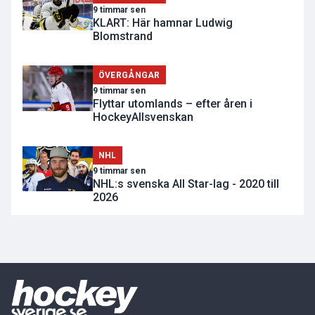
9 timmar sen
KLART: Här hamnar Ludwig
Blomstrand
ÖVERGÅNGAR
9 timmar sen
Flyttar utomlands – efter åren i
HockeyAllsvenskan
NHL
9 timmar sen
NHL:s svenska All Star-lag - 2020 till
2026