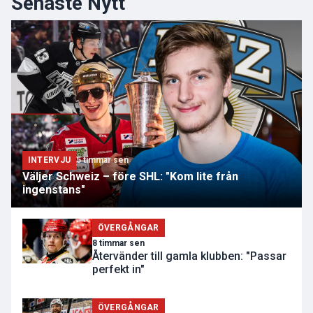
Senaste Nytt
INTERVJU
5 timmar sen
Väljer Schweiz – före SHL: "Kom lite från
ingenstans"
ÖVERGÅNGAR
8 timmar sen
Återvänder till gamla klubben: "Passar
perfekt in"
ÖVERGÅNGAR