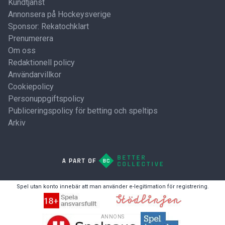
Kundtjänst
Annonsera på Hockeysverige
Sponsor: Rekatochklart
Prenumerera
Om oss
Redaktionell policy
Användarvillkor
Cookiepolicy
Personuppgiftspolicy
Publiceringspolicy för betting och speltips
Arkiv
Spel utan konto innebär att man använder e-legitimation för registrering.
ANNONS