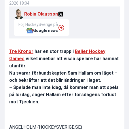
2026 18:04
Robin Olausson
Följ HockeySverige på
Google news
Tre Kronor
har en stor trupp i
Beijer Hockey
Games
vilket innebär att vissa spelare har hamnat
utanför.
Nu svarar förbundskapten Sam Hallam om läget –
och bekräftar att det blir ändringar i laget.
– Spelade man inte idag, då kommer man att spela
på lördag, säger Hallam efter torsdagens förlust
mot Tjeckien.
ÄNGELHOLM (HOCKEYSVERIGE.SE)