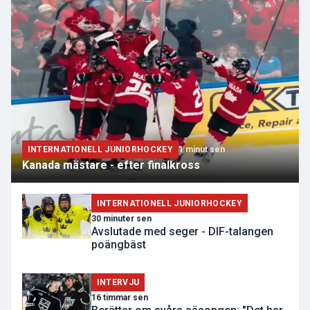
INTERNATIONELL JUNIORHOCKEY
1 minut sen
Kanada mästare - efter finalkross
INTERNATIONELL JUNIORHOCKEY
30 minuter sen
Avslutade med seger - DIF-talangen
poängbäst
INTERVJU
16 timmar sen