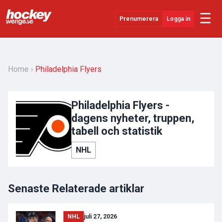
☰
Prenumerera
Logga in
Senaste Nytt
YouTube
Home
Philadelphia Flyers
SHL
Philadelphia Flyers -
Evenemang
dagens nyheter, truppen,
Övrigt
tabell och statistik
NHL
Senaste Relaterade artiklar
NHL
juli 27, 2026