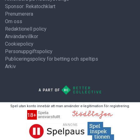
Sponsor: Rekatochklart
Prenumerera
Om oss
Redaktionell policy
Användarvillkor
Cookiepolicy
Personuppgiftspolicy
Publiceringspolicy för betting och speltips
Arkiv
Spel utan konto innebär att man använder e-legitimation för registrering.
ANNONS