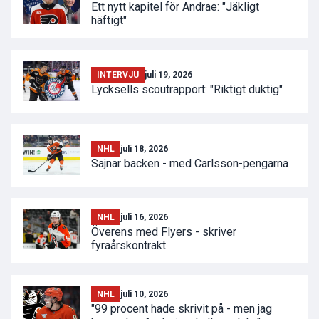
Ett nytt kapitel för Andrae: "Jäkligt
häftigt"
INTERVJU
juli 19, 2026
Lycksells scoutrapport: "Riktigt duktig"
NHL
juli 18, 2026
Sajnar backen - med Carlsson-pengarna
NHL
juli 16, 2026
Överens med Flyers - skriver
fyraårskontrakt
NHL
juli 10, 2026
"99 procent hade skrivit på - men jag