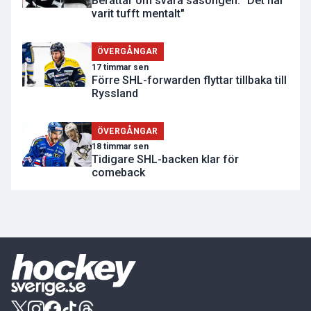
Berättar om svåra säsongen: "Det har
varit tufft mentalt"
ÖVERGÅNGAR
17 timmar sen
Förre SHL-forwarden flyttar tillbaka till
Ryssland
ÖVERGÅNGAR
18 timmar sen
Tidigare SHL-backen klar för
comeback