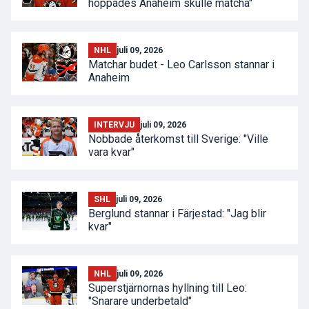
hoppades Anaheim skulle matcha"
NHL
juli 09, 2026
Matchar budet - Leo Carlsson stannar i
Anaheim
INTERVJU
juli 09, 2026
Nobbade återkomst till Sverige: "Ville
vara kvar"
SHL
juli 09, 2026
Berglund stannar i Färjestad: "Jag blir
kvar"
NHL
juli 09, 2026
Superstjärnornas hyllning till Leo:
"Snarare underbetald"