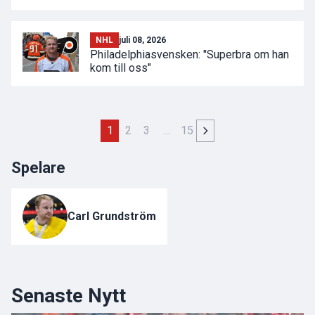
NHL
juli 08, 2026
Philadelphiasvensken: "Superbra om han
kom till oss"
1
2
3
…
15
Spelare
Carl Grundström
Senaste Nytt