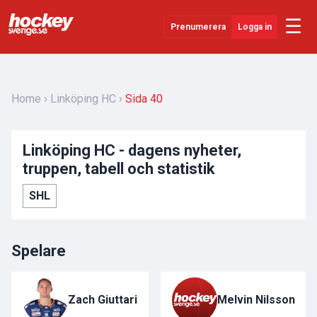
☰
Prenumerera
Logga in
Senaste Nytt
YouTube
Home
Linköping HC
Sida 40
SHL
Linköping HC - dagens nyheter,
Evenemang
truppen, tabell och statistik
Övrigt
SHL
Spelare
Zach Giuttari
Melvin Nilsson