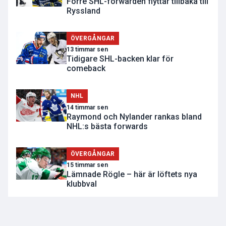
Förre SHL-forwarden flyttar tillbaka till
Ryssland
ÖVERGÅNGAR
13 timmar sen
Tidigare SHL-backen klar för
comeback
NHL
14 timmar sen
Raymond och Nylander rankas bland
NHL:s bästa forwards
ÖVERGÅNGAR
15 timmar sen
Lämnade Rögle – här är löftets nya
klubbval