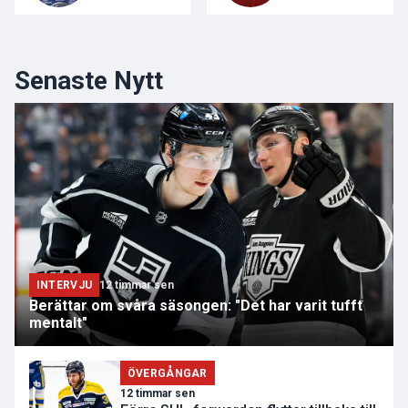
Senaste Nytt
INTERVJU
12 timmar sen
Berättar om svåra säsongen: "Det har varit tufft
mentalt"
ÖVERGÅNGAR
12 timmar sen