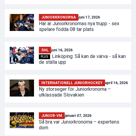
JUNIORKRONORNA
juni 17, 2026
Här är Juniorkronornas nya trupp - sex
spelare födda 08 tar plats
SHL
juni 16, 2026
Linköping: Så kan de värva - så kan
PLUS
de ställa upp
INTERNATIONELL JUNIORHOCKEY
april 16, 2026
Ny storseger för Juniorkronorna –
utklassade Slovakien
JUNIOR-VM
januari 07, 2026
Så bra var Juniorkronorna – expertens
dom