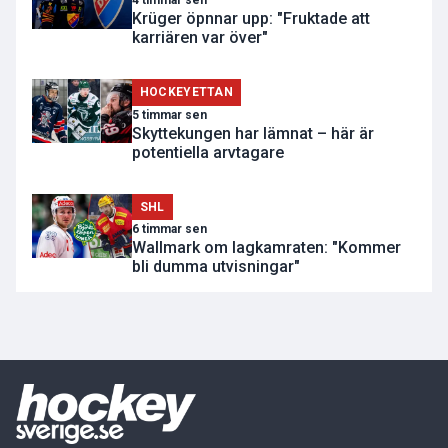
4 timmar sen
Krüger öpnnar upp: "Fruktade att
karriären var över"
HOCKEYETTAN
5 timmar sen
Skyttekungen har lämnat – här är
potentiella arvtagare
SHL
6 timmar sen
Wallmark om lagkamraten: "Kommer
bli dumma utvisningar"