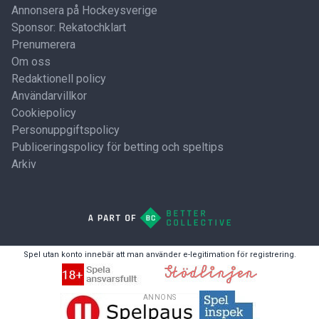
Annonsera på Hockeysverige
Sponsor: Rekatochklart
Prenumerera
Om oss
Redaktionell policy
Användarvillkor
Cookiepolicy
Personuppgiftspolicy
Publiceringspolicy för betting och speltips
Arkiv
Spel utan konto innebär att man använder e-legitimation för registrering.
ANNONS