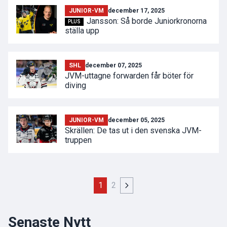
JUNIOR-VM
december 17, 2025
Jansson: Så borde Juniorkronorna
PLUS
ställa upp
SHL
december 07, 2025
JVM-uttagne forwarden får böter för
diving
JUNIOR-VM
december 05, 2025
Skrällen: De tas ut i den svenska JVM-
truppen
1
2
Senaste Nytt