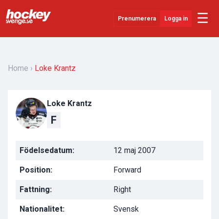
☰
Prenumerera
Logga in
Senaste Nytt
YouTube
Home
Loke Krantz
SHL
Loke Krantz
Evenemang
F
Övrigt
Födelsedatum:
12 maj 2007
Position:
Forward
Fattning:
Right
Nationalitet:
Svensk