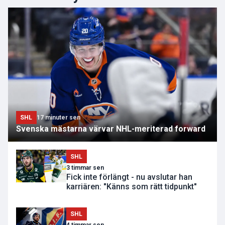
SHL
17 minuter sen
Svenska mästarna värvar NHL-meriterad forward
SHL
3 timmar sen
Fick inte förlängt - nu avslutar han
karriären: "Känns som rätt tidpunkt"
SHL