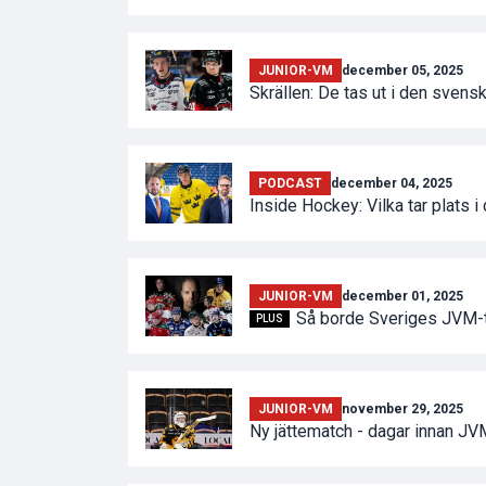
JUNIOR-VM
december 05, 2025
Skrällen: De tas ut i den sven
PODCAST
december 04, 2025
Inside Hockey: Vilka tar plats
JUNIOR-VM
december 01, 2025
Så borde Sveriges JVM-t
PLUS
JUNIOR-VM
november 29, 2025
Ny jättematch - dagar innan JV