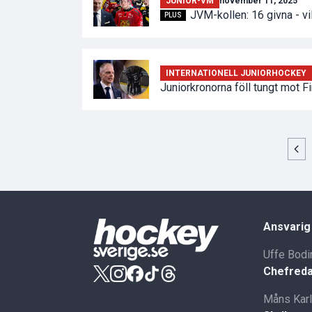
JUNIOR-VM
november 11, 2025
JVM-kollen: 16 givna - vi
PLUS
INTERNATIONELL JUNIORHOCKEY
Juniorkronorna föll tungt mot F
Ansvarig
Uffe Bodi
Chefreda
Måns Kar