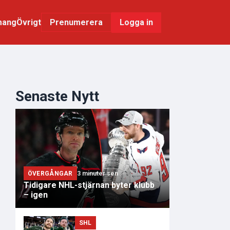
mang
Övrigt
Logga in
Prenumerera
Senaste Nytt
ÖVERGÅNGAR
3 minuter sen
Tidigare NHL-stjärnan byter klubb
– igen
SHL