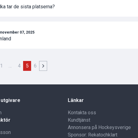
lka tar de sista platserna?
november 07, 2025
inland
1
…
4
5
6
 utgivare
Länkar
n
Kontakta oss
ktör
Kundtjänst
Annonsera på Hockeysverige
lsson
Sponsor: Rekatochklart