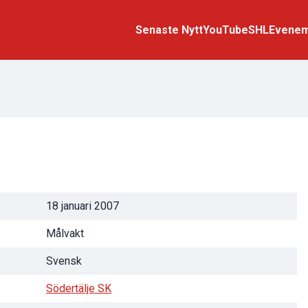
Senaste Nytt
YouTube
SHL
Evene
18 januari 2007
Målvakt
Svensk
Södertälje SK