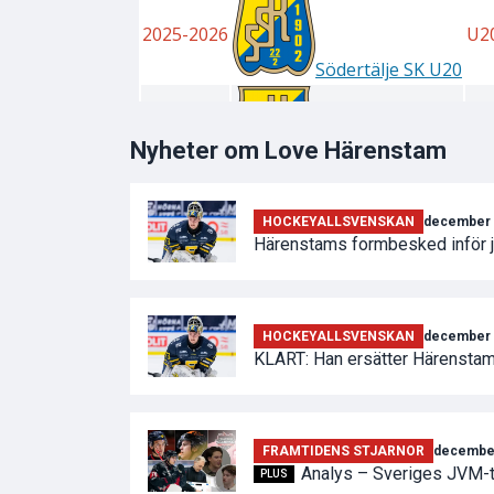
Nyheter om Love Härenstam
HOCKEYALLSVENSKAN
december 
Härenstams formbesked inför 
HOCKEYALLSVENSKAN
december 
KLART: Han ersätter Härensta
FRAMTIDENS STJARNOR
december
Analys – Sveriges JVM-tru
PLUS