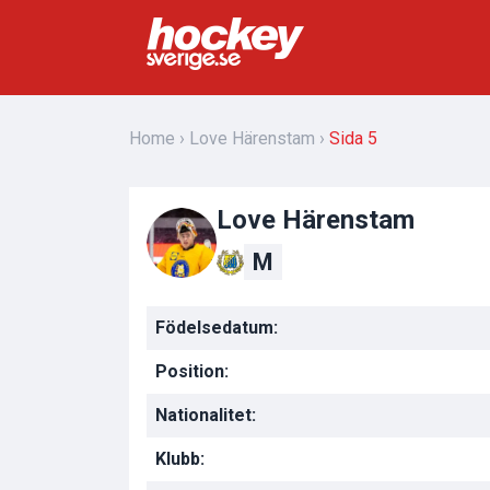
Home
Love Härenstam
Sida 5
Love Härenstam
M
Födelsedatum:
Position:
Nationalitet:
Klubb: