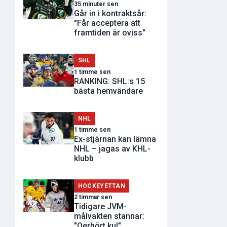
35 minuter sen
Går in i kontraktsår:
"Får acceptera att
framtiden är oviss"
SHL
1 timme sen
RANKING: SHL:s 15
bästa hemvändare
NHL
1 timme sen
Ex-stjärnan kan lämna
NHL – jagas av KHL-
klubb
HOCKEYETTAN
2 timmar sen
Tidigare JVM-
målvakten stannar:
"Oerhört kul"