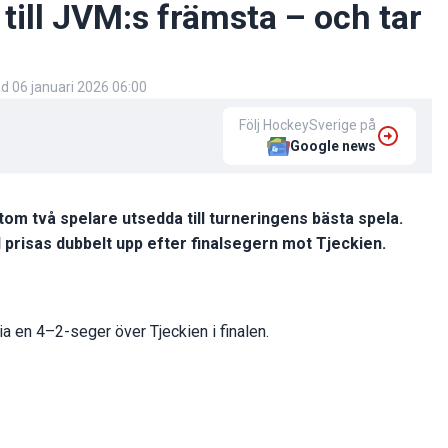
ill JVM:s främsta – och tar
ad
06 januari 2026 06:00
Följ HockeySverige på
Google news
om två spelare utsedda till turneringens bästa spela.
prisas dubbelt upp efter finalsegern mot Tjeckien.
a en 4–2-seger över Tjeckien i finalen.