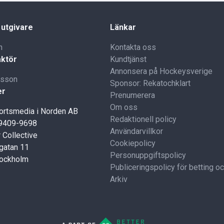
 utgivare
Länkar
n
Kontakta oss
ktör
Kundtjänst
Annonsera på Hockeysverige
lsson
Sponsor: Rekatochklart
er
Prenumerera
Om oss
portsmedia i Norden AB
Redaktionell policy
59409-9698
Användarvillkor
 Collective
Cookiepolicy
gatan 11
Personuppgiftspolicy
tockholm
Publiceringspolicy för betting o
Arkiv