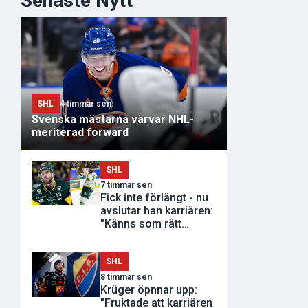
Senaste Nytt
SHL
4 timmar sen
Svenska mästarna värvar NHL-
meriterad forward
SHL
7 timmar sen
Fick inte förlängt - nu
avslutar han karriären:
"Känns som rätt
tidpunkt"
SHL
8 timmar sen
Krüger öpnnar upp:
"Fruktade att karriären