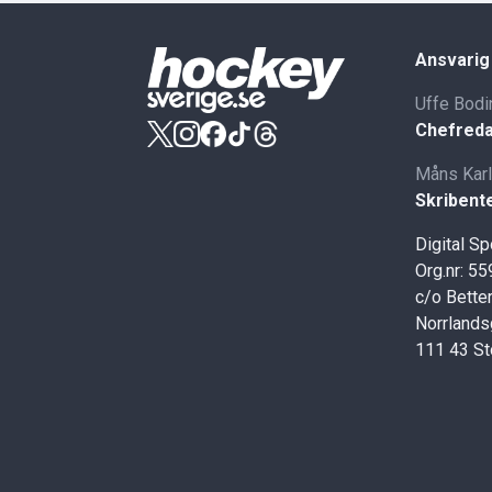
Ansvarig
Uffe Bodi
Chefreda
Måns Kar
Skribent
Digital S
Org.nr: 5
c/o Better
Norrlands
111 43 S