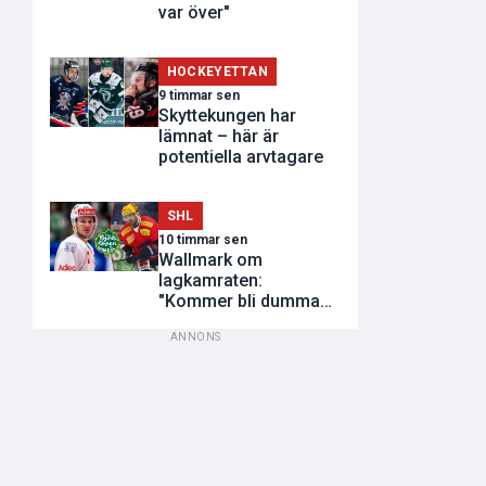
var över"
HOCKEYETTAN
9 timmar sen
Skyttekungen har
lämnat – här är
potentiella arvtagare
SHL
10 timmar sen
Wallmark om
lagkamraten:
"Kommer bli dumma
utvisningar"
ANNONS