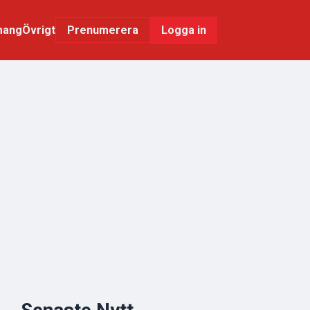
mang
Övrigt
Logga in
Prenumerera