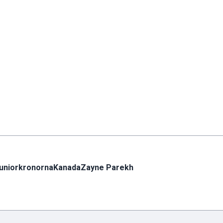
uniorkronorna
Kanada
Zayne Parekh