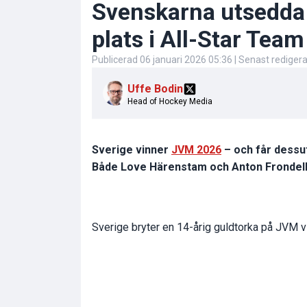
Svenskarna utsedda t
plats i All-Star Team
Publicerad
06 januari 2026 05:36
| Senast rediger
Uffe Bodin
Head of Hockey Media
Sverige vinner
JVM 2026
– och får dessut
Både Love Härenstam och Anton Frondell 
Sverige bryter en 14-årig guldtorka på JVM vi