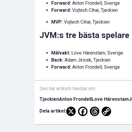
Forward:
Anton Frondell, Sverige
Forward:
Vojtech Cihar, Tjeckien
MVP:
Vojtech Cihar, Tjeckien
JVM:s tre bästa spelare
Målvakt:
Love Härenstam, Sverige
Back:
Adam Jiricek, Tjeckien
Forward:
Anton Frondell, Sverige
Den här artikeln handlar om:
Tjeckien
Anton Frondell
Love Härenstam
J
Dela artikel: