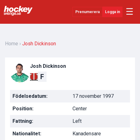
☰
Prenumerera
Logga in
Senaste Nytt
YouTube
Home
Josh Dickinson
SHL
Josh Dickinson
Evenemang
F
Övrigt
Födelsedatum:
17 november 1997
Position:
Center
Fattning:
Left
Nationalitet:
Kanadensare