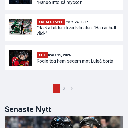
"Hände inte så mycket"
SM-SLUTSPEL
mars 24, 2026
Otäcka bilder i kvartsfinalen: "Han är helt
väck"
SHL
mars 12, 2026
Rögle tog hem segern mot Luleå borta
1
2
Senaste Nytt