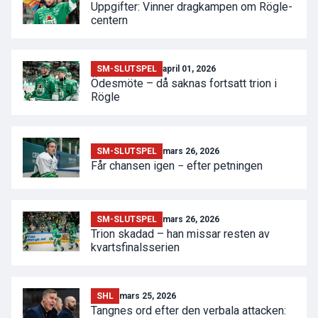
Uppgifter: Vinner dragkampen om Rögle-
centern
SM-SLUTSPEL
april 01, 2026
Ödesmöte – då saknas fortsatt trion i
Rögle
SM-SLUTSPEL
mars 26, 2026
Får chansen igen − efter petningen
SM-SLUTSPEL
mars 26, 2026
Trion skadad – han missar resten av
kvartsfinalsserien
SHL
mars 25, 2026
Tangnes ord efter den verbala attacken: