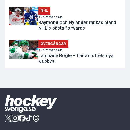
NHL
12 timmar sen
Raymond och Nylander rankas bland
NHL:s bästa forwards
ÖVERGÅNGAR
13 timmar sen
Lämnade Rögle – här är löftets nya
klubbval