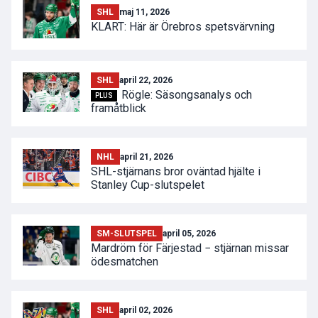
SHL
maj 11, 2026
KLART: Här är Örebros spetsvärvning
SHL
april 22, 2026
Rögle: Säsongsanalys och
PLUS
framåtblick
NHL
april 21, 2026
SHL-stjärnans bror oväntad hjälte i
Stanley Cup-slutspelet
SM-SLUTSPEL
april 05, 2026
Mardröm för Färjestad − stjärnan missar
ödesmatchen
SHL
april 02, 2026