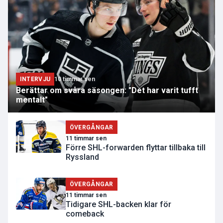
INTERVJU
10 timmar sen
Berättar om svåra säsongen: "Det har varit tufft
mentalt"
ÖVERGÅNGAR
11 timmar sen
Förre SHL-forwarden flyttar tillbaka till
Ryssland
ÖVERGÅNGAR
11 timmar sen
Tidigare SHL-backen klar för
comeback