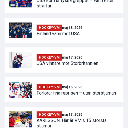
USA kom ur tyska greppet – vann efter
straffar
HOCKEY-VM
maj 18, 2026
Finland vann mot USA
HOCKEY-VM
maj 17, 2026
USA vinnare mot Storbritannien
HOCKEY-VM
maj 15, 2026
Förlorar finalreprisen – utan storstjärnan
HOCKEY-VM
maj 13, 2026
KARLSSON: Här är VM:s 15 största
stjärnor