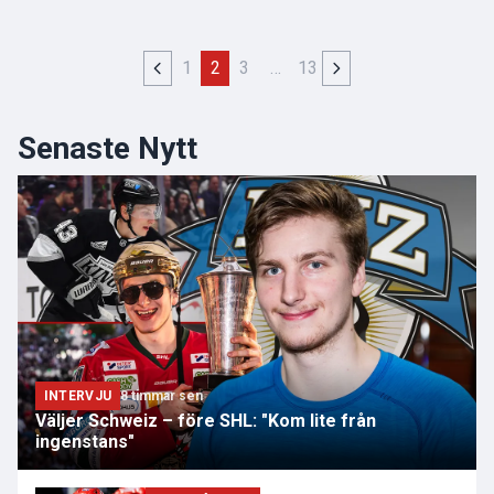
1
2
3
…
13
Senaste Nytt
INTERVJU
8 timmar sen
Väljer Schweiz – före SHL: "Kom lite från
ingenstans"