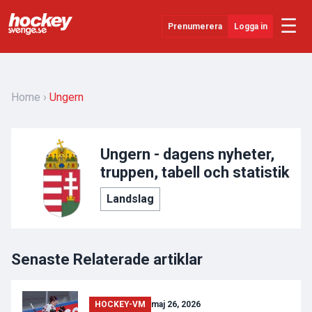
☰
Prenumerera
Logga in
Senaste Nytt
YouTube
Home
Ungern
SHL
Evenemang
Ungern - dagens nyheter,
truppen, tabell och statistik
Övrigt
Landslag
Senaste Relaterade artiklar
HOCKEY-VM
maj 26, 2026