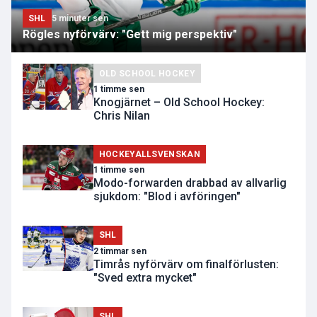
SHL
5 minuter sen
Rögles nyförvärv: "Gett mig perspektiv"
OLD SCHOOL HOCKEY
1 timme sen
Knogjärnet – Old School Hockey:
Chris Nilan
HOCKEYALLSVENSKAN
1 timme sen
Modo-forwarden drabbad av allvarlig
sjukdom: "Blod i avföringen"
SHL
2 timmar sen
Timrås nyförvärv om finalförlusten:
"Sved extra mycket"
SHL