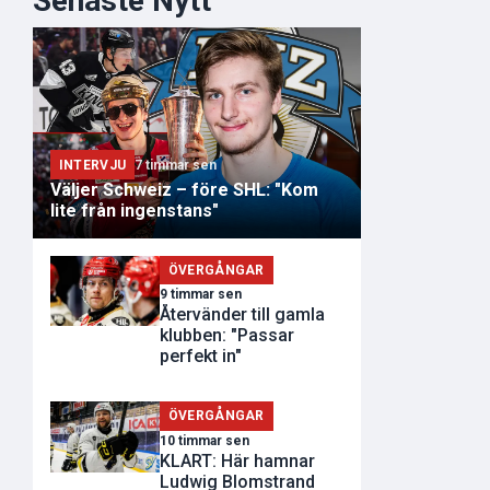
Senaste Nytt
INTERVJU
7 timmar sen
Väljer Schweiz – före SHL: "Kom
lite från ingenstans"
ÖVERGÅNGAR
9 timmar sen
Återvänder till gamla
klubben: "Passar
perfekt in"
ÖVERGÅNGAR
10 timmar sen
KLART: Här hamnar
Ludwig Blomstrand