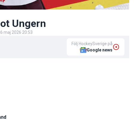
mot Ungern
6 maj 2026 20:53
Följ HockeySverige på
Google news
and