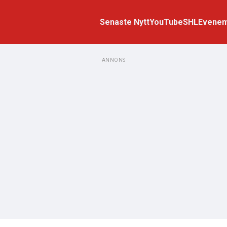
Senaste Nytt
YouTube
SHL
Evene
ANNONS