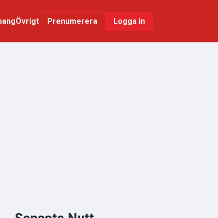
mang
Övrigt
Logga in
Prenumerera