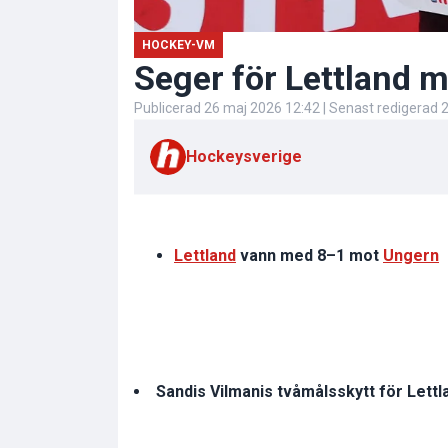
HOCKEY-VM
Seger för Lettland 
Publicerad
26 maj 2026 12:42
| Senast redigerad
2
Hockeysverige
Lettland
vann med 8–1 mot
Ungern
Sandis Vilmanis tvåmålsskytt för Lettl