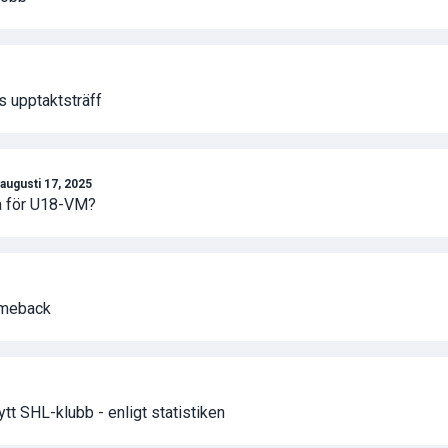
 upptaktsträff
augusti 17, 2025
la för U18-VM?
omeback
tt SHL-klubb - enligt statistiken