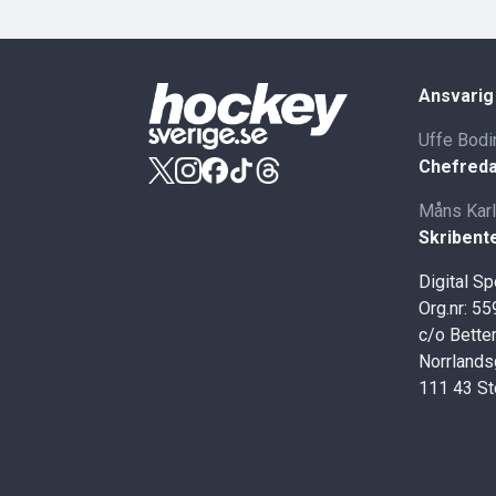
Ansvarig
Uffe Bodi
Chefreda
Måns Kar
Skribent
Digital S
Org.nr: 5
c/o Better
Norrlands
111 43 S