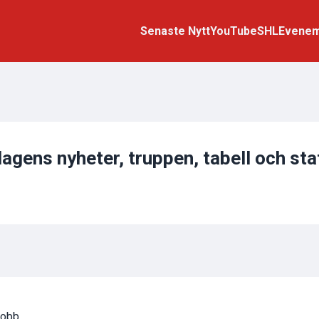
Senaste Nytt
YouTube
SHL
Evene
dagens nyheter, truppen, tabell och sta
jobb