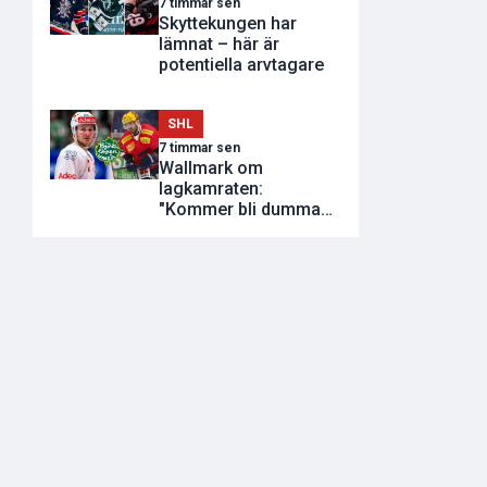
7 timmar sen
Skyttekungen har
lämnat – här är
potentiella arvtagare
SHL
7 timmar sen
Wallmark om
lagkamraten:
"Kommer bli dumma
utvisningar"
rauss Mann
Pontus Johansson