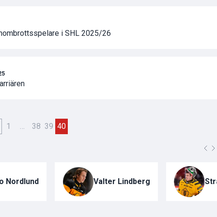
ombrottsspelare i SHL 2025/26
25
arriären
1
…
38
39
40
o Nordlund
Valter Lindberg
St