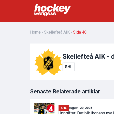
Home
Skellefteå AIK
Sida 40
Skellefteå AIK - 
SHL
Senaste Relaterade artiklar
SHL
augusti 20, 2025
Uppgifter: Det blir ikonens nya 