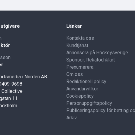
 utgivare
Länkar
n
Kontakta oss
ktör
Kundtjänst
Annonsera på Hockeysverige
lsson
Sponsor: Rekatochklart
er
Prenumerera
Om oss
portsmedia i Norden AB
Redaktionell policy
59409-9698
Användarvillkor
 Collective
Cookiepolicy
gatan 11
Personuppgiftspolicy
tockholm
Publiceringspolicy för betting o
Arkiv