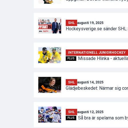
SHL
augusti 19, 2025
Hockeysverige.se sänder SHL:s
INTERNATIONELL JUNIORHOCKEY
Missade Hlinka - aktuel
PLUS
SHL
augusti 14, 2025
Glädjebeskedet: Närmar sig c
SHL
augusti 12, 2025
Så bra är spelarna som by
PLUS