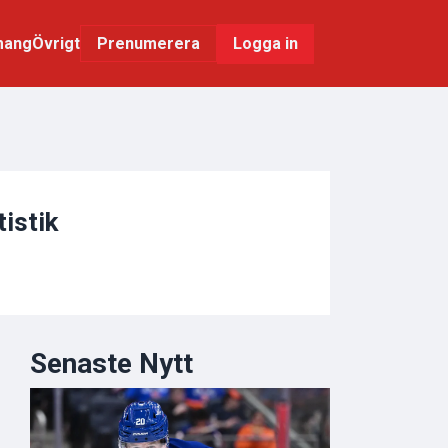
mang
Övrigt
Logga in
Prenumerera
tistik
Senaste Nytt