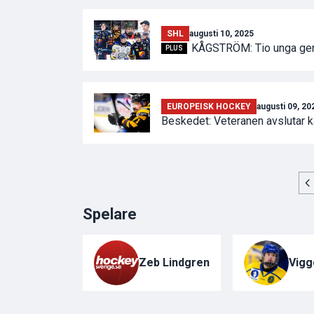
SHL
augusti 10, 2025
KÅGSTRÖM: Tio unga gen
PLUS
EUROPEISK HOCKEY
augusti 09, 20
Beskedet: Veteranen avslutar k
Spelare
Zeb Lindgren
Vigg