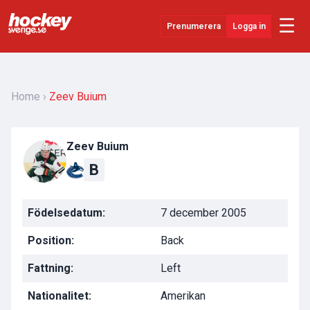
☰
Prenumerera
Logga in
Senaste Nytt
YouTube
Home
Zeev Buium
SHL
Zeev Buium
Evenemang
B
Övrigt
Födelsedatum:
7 december 2005
Position:
Back
Fattning:
Left
Nationalitet:
Amerikan