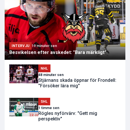
INTERVJU
19 minuter sen
Besvikelsen efter avskedet: "Bara märkligt"
NHL
48 minuter sen
Stjärnans skada öppnar för Frondell:
"Försöker lära mig"
SHL
1 timme sen
Rögles nyförvärv: "Gett mig
perspektiv"