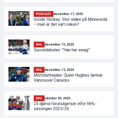
PODCAST
december 17, 2025
Inside Hockey: Stor stake på Minnesota
– men är det värt risken?
NHL
december 15, 2025
Succédebuten: ”Han har swag”
NHL
december 13, 2025
Monstertrejden: Quinn Hughes lämnar
Vancouver Canucks
NHL
oktober 05, 2025
25 djärva förutsägelser inför NHL-
säsongen 2025/26