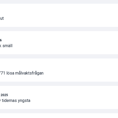
ut
26
ck smäll
1 lösa målvaktsfrågan
 2025
av tidernas yngsta