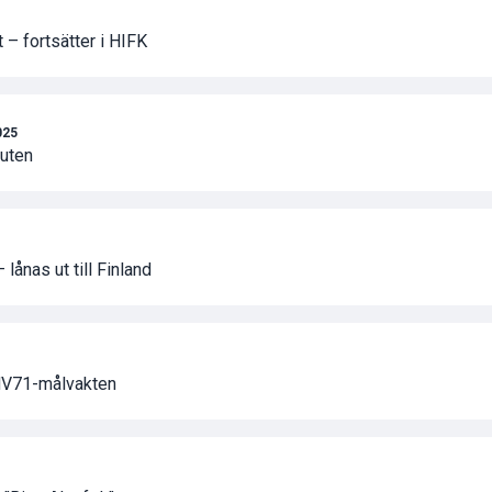
– fortsätter i HIFK
025
buten
– lånas ut till Finland
 HV71-målvakten