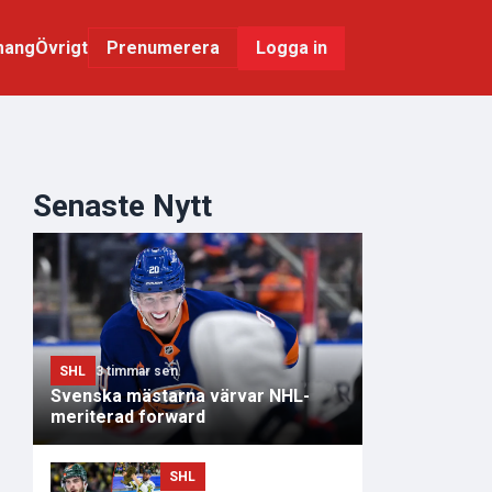
mang
Övrigt
Logga in
Prenumerera
Senaste Nytt
SHL
3 timmar sen
Svenska mästarna värvar NHL-
meriterad forward
SHL