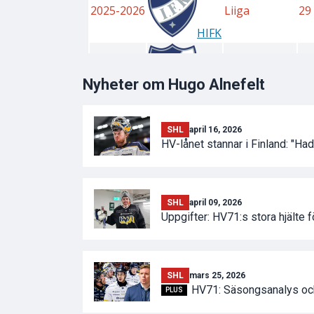
Nyheter om Hugo Alnefelt
SHL
april 16, 2026
HV-lånet stannar i Finland: "Had
SHL
april 09, 2026
Uppgifter: HV71:s stora hjälte f
SHL
mars 25, 2026
HV71: Säsongsanalys och
PLUS