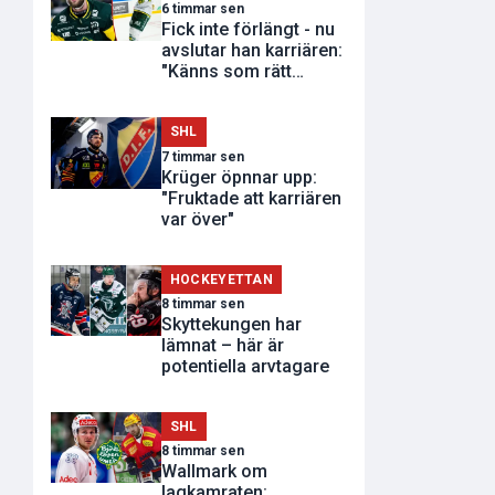
6 timmar sen
Fick inte förlängt - nu
avslutar han karriären:
"Känns som rätt
tidpunkt"
SHL
7 timmar sen
Krüger öpnnar upp:
"Fruktade att karriären
var över"
HOCKEYETTAN
8 timmar sen
Skyttekungen har
lämnat – här är
potentiella arvtagare
SHL
8 timmar sen
Wallmark om
lagkamraten: