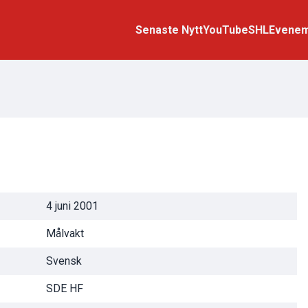
Senaste Nytt
YouTube
SHL
Evene
4 juni 2001
Målvakt
Svensk
SDE HF