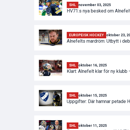
SHL
november 03, 2025
HV71:s nya besked om Alnefelt 
EUROPEISK HOCKEY
oktober 23, 2
Alnefelts mardröm: Utbytt i de
SHL
oktober 16, 2025
Klart: Alnefelt klar för ny klubb 
SHL
oktober 15, 2025
Uppgifter: Där hamnar petade
SHL
oktober 11, 2025