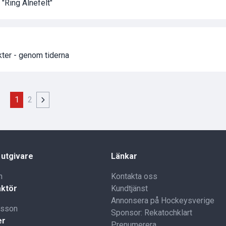
"Ring Alnefelt"
ter - genom tiderna
1
2
 utgivare
Länkar
n
Kontakta oss
ktör
Kundtjänst
Annonsera på Hockeysverige
lsson
Sponsor: Rekatochklart
er
Prenumerera