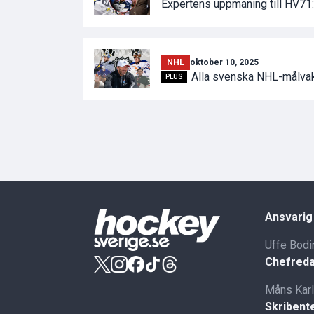
Expertens uppmaning till HV71: 
NHL
oktober 10, 2025
Alla svenska NHL-målvak
PLUS
Ansvarig
Uffe Bodi
Chefreda
Måns Kar
Skribent