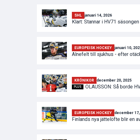
SHL
januari 14, 2026
Klart: Stannar i HV71 säsongen 
EUROPEISK HOCKEY
januari 10, 20
Alnefelt till sjukhus - efter otä
KRÖNIKOR
december 20, 2025
OLAUSSON: Så borde HV7
PLUS
EUROPEISK HOCKEY
december 17,
Finlands nya jättelöfte blir en 