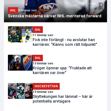
SHL
8 timmar sen
Svenska mästarna värvar NHL-meriterad forward
SHL
11 timmar sen
Fick inte förlängt - nu avslutar han
karriären: "Känns som rätt tidpunkt"
SHL
13 timmar sen
Krüger öpnnar upp: "Fruktade att
karriären var över"
HOCKEYETTAN
13 timmar sen
Skyttekungen har lämnat – här är
potentiella arvtagare