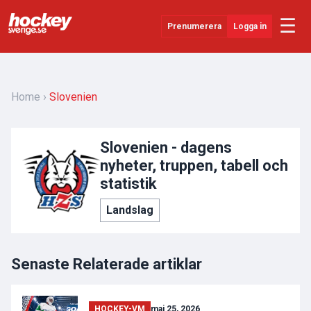
☰
Prenumerera
Logga in
Senaste Nytt
YouTube
Home
Slovenien
SHL
Slovenien - dagens
Evenemang
nyheter, truppen, tabell och
Övrigt
statistik
Landslag
Senaste Relaterade artiklar
HOCKEY-VM
maj 25, 2026