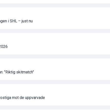
agen i SHL – just nu
 2026
: "Riktig skitmatch"
 rostiga mot de uppvarvade