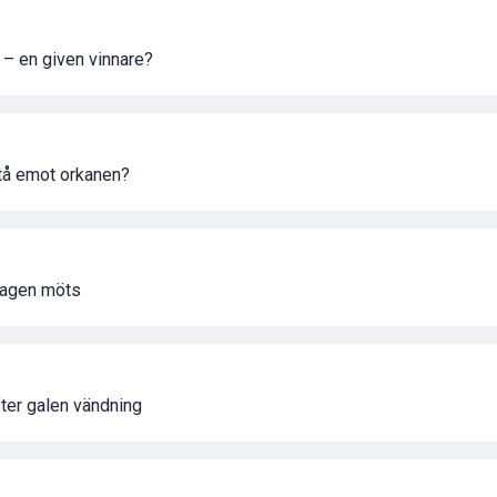
 – en given vinnare?
stå emot orkanen?
 lagen möts
efter galen vändning