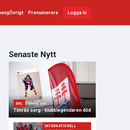
mang
Övrigt
Logga in
Prenumerera
Senaste Nytt
SHL
1 timme sen
Timrås sorg - klubblegendaren död
INTERNATIONELL