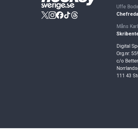
Uffe Bodi
Chefreda
Måns Kar
Skribent
Digital S
Org.nr: 5
c/o Better
Norrlands
111 43 S