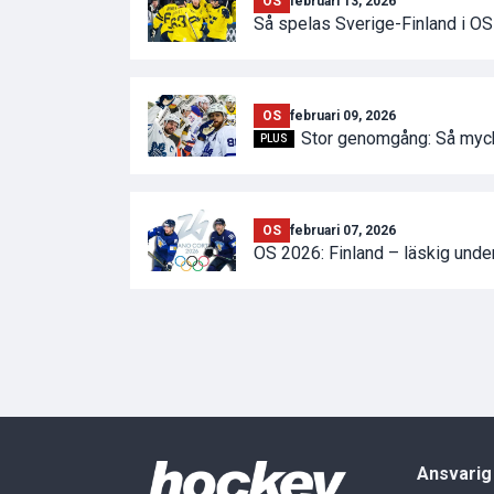
OS
februari 13, 2026
Så spelas Sverige-Finland i O
OS
februari 09, 2026
Stor genomgång: Så myck
PLUS
OS
februari 07, 2026
OS 2026: Finland – läskig und
Ansvarig