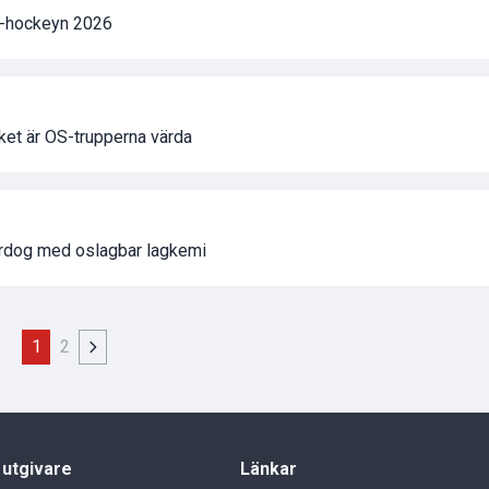
S-hockeyn 2026
et är OS-trupperna värda
erdog med oslagbar lagkemi
1
2
 utgivare
Länkar