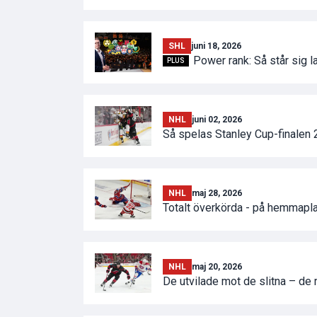
SHL
juni 18, 2026
Power rank: Så står sig l
PLUS
NHL
juni 02, 2026
Så spelas Stanley Cup-finalen
NHL
maj 28, 2026
Totalt överkörda - på hemmaplan
NHL
maj 20, 2026
De utvilade mot de slitna – de