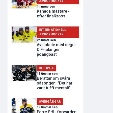
JUNIORHOCKEY
1 timme sen
Kanada mästare -
efter finalkross
INTERNATIONELL
JUNIORHOCKEY
2 timmar sen
Avslutade med seger -
DIF-talangen
poängbäst
INTERVJU
18 timmar sen
Berättar om svåra
säsongen: "Det har
varit tufft mentalt"
ÖVERGÅNGAR
19 timmar sen
Förre SHL-forwarden