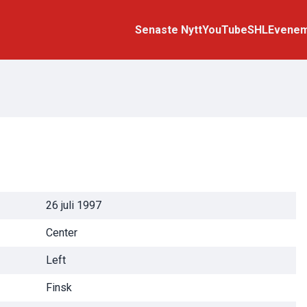
Senaste Nytt
YouTube
SHL
Evene
26 juli 1997
Center
Left
Finsk