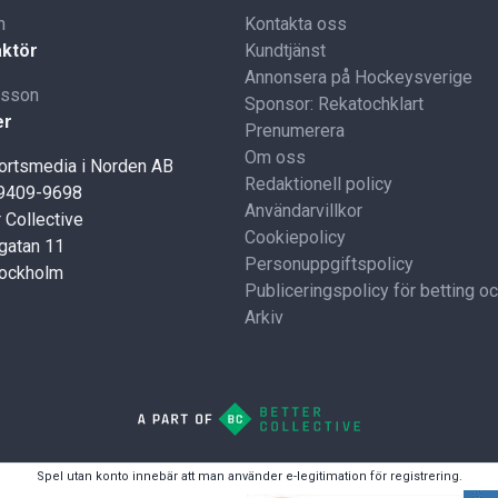
n
Kontakta oss
ktör
Kundtjänst
Annonsera på Hockeysverige
lsson
Sponsor: Rekatochklart
er
Prenumerera
Om oss
portsmedia i Norden AB
Redaktionell policy
59409-9698
Användarvillkor
 Collective
Cookiepolicy
gatan 11
Personuppgiftspolicy
tockholm
Publiceringspolicy för betting o
Arkiv
Spel utan konto innebär att man använder e-legitimation för registrering.