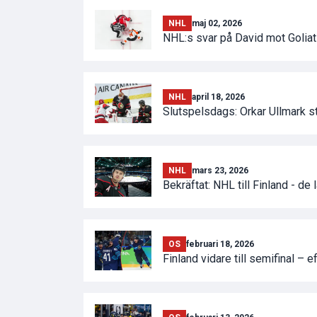
NHL
maj 02, 2026
NHL:s svar på David mot Goliat
NHL
april 18, 2026
Slutspelsdags: Orkar Ullmark 
NHL
mars 23, 2026
Bekräftat: NHL till Finland - de
OS
februari 18, 2026
Finland vidare till semifinal – 