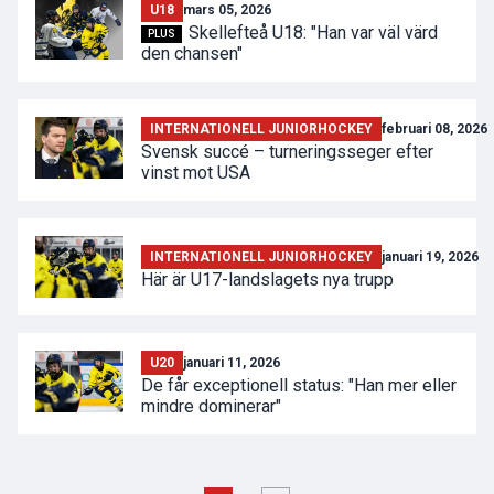
U18
mars 05, 2026
Skellefteå U18: "Han var väl värd
PLUS
den chansen"
INTERNATIONELL JUNIORHOCKEY
februari 08, 2026
Svensk succé – turneringsseger efter
vinst mot USA
INTERNATIONELL JUNIORHOCKEY
januari 19, 2026
Här är U17-landslagets nya trupp
U20
januari 11, 2026
De får exceptionell status: "Han mer eller
mindre dominerar"