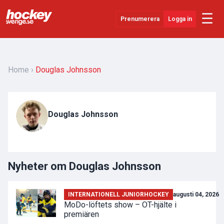
☰
Prenumerera
Logga in
Senaste Nytt
YouTube
Home
Douglas Johnsson
SHL
Evenemang
Douglas Johnsson
Övrigt
Nyheter om Douglas Johnsson
INTERNATIONELL JUNIORHOCKEY
augusti 04, 2026
MoDo-löftets show – OT-hjälte i
premiären