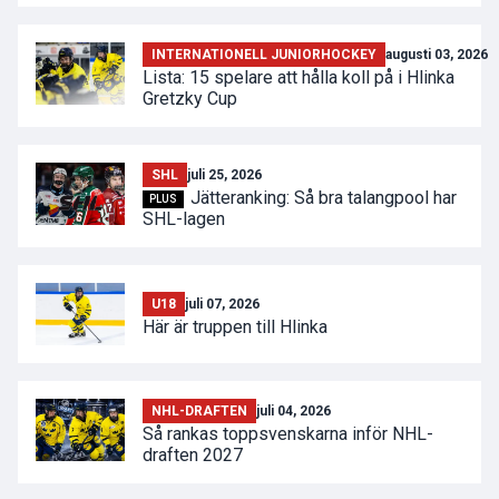
INTERNATIONELL JUNIORHOCKEY
augusti 03, 2026
Lista: 15 spelare att hålla koll på i Hlinka
Gretzky Cup
SHL
juli 25, 2026
Jätteranking: Så bra talangpool har
PLUS
SHL-lagen
U18
juli 07, 2026
Här är truppen till Hlinka
NHL-DRAFTEN
juli 04, 2026
Så rankas toppsvenskarna inför NHL-
draften 2027