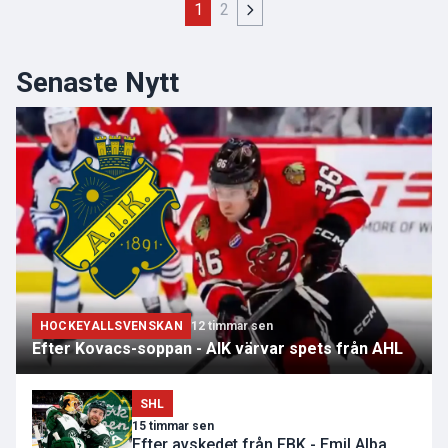
1
2
Senaste Nytt
HOCKEYALLSVENSKAN
12 timmar sen
Efter Kovacs-soppan - AIK värvar spets från AHL
SHL
15 timmar sen
Efter avskedet från FBK - Emil Alba