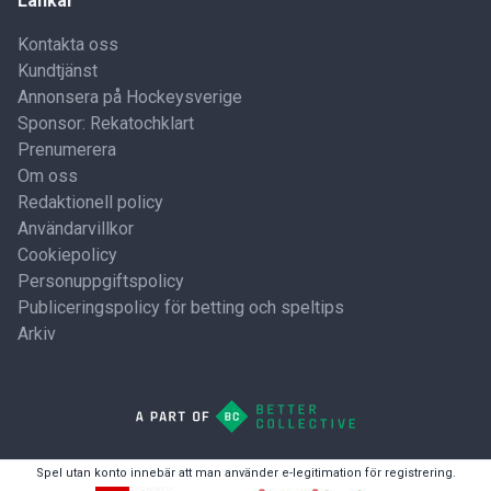
Länkar
Kontakta oss
Kundtjänst
Annonsera på Hockeysverige
Sponsor: Rekatochklart
Prenumerera
Om oss
Redaktionell policy
Användarvillkor
Cookiepolicy
Personuppgiftspolicy
Publiceringspolicy för betting och speltips
Arkiv
Spel utan konto innebär att man använder e-legitimation för registrering.