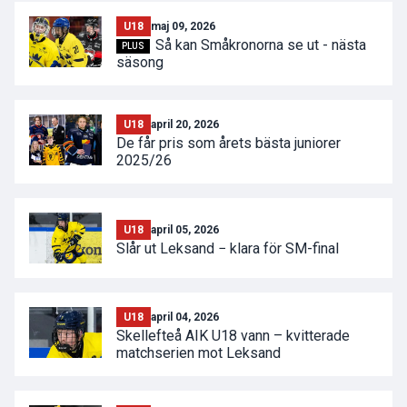
U18
maj 09, 2026
Så kan Småkronorna se ut - nästa
PLUS
säsong
U18
april 20, 2026
De får pris som årets bästa juniorer
2025/26
U18
april 05, 2026
Slår ut Leksand − klara för SM-final
U18
april 04, 2026
Skellefteå AIK U18 vann – kvitterade
matchserien mot Leksand