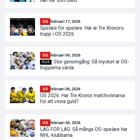
han var som bäst"
OS
februari 17, 2026
Spelare för spelare: Här är Tre Kronors
trupp i OS 2026
OS
februari 09, 2026
Stor genomgång: Så mycket är OS-
PLUS
trupperna värda
OS
februari 06, 2026
OS 2026: Har Tre Kronor matchvinnarna
för att vinna guld?
OS
februari 06, 2026
LAG FÖR LAG: Så många OS-spelare har
NHL-klubbarna