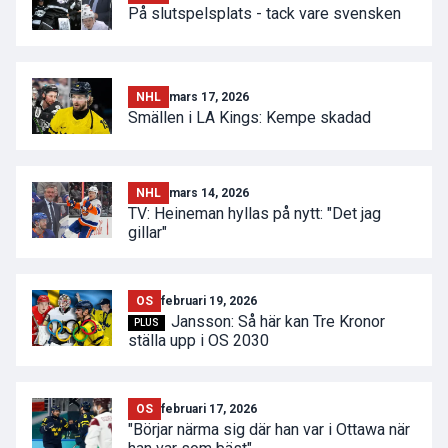
På slutspelsplats - tack vare svensken
NHL
mars 17, 2026
Smällen i LA Kings: Kempe skadad
NHL
mars 14, 2026
TV: Heineman hyllas på nytt: "Det jag
gillar"
OS
februari 19, 2026
Jansson: Så här kan Tre Kronor
PLUS
ställa upp i OS 2030
OS
februari 17, 2026
"Börjar närma sig där han var i Ottawa när