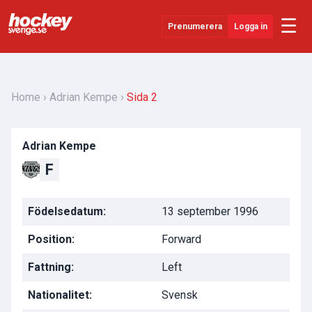
☰
Prenumerera
Logga in
Senaste Nytt
YouTube
Home
Adrian Kempe
Sida 2
SHL
Adrian Kempe
Evenemang
F
Övrigt
Födelsedatum:
13 september 1996
Position:
Forward
Fattning:
Left
Nationalitet:
Svensk