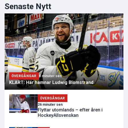
Senaste Nytt
ÖVERGÅNGAR
8 minuter sen
KLART: Här hamnar Ludwig Blomstrand
ÖVERGÅNGAR
26 minuter sen
Flyttar utomlands – efter åren i
HockeyAllsvenskan