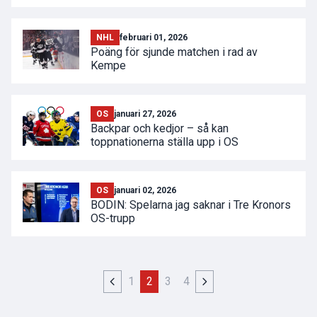
NHL
februari 01, 2026
Poäng för sjunde matchen i rad av
Kempe
OS
januari 27, 2026
Backpar och kedjor – så kan
toppnationerna ställa upp i OS
OS
januari 02, 2026
BODIN: Spelarna jag saknar i Tre Kronors
OS-trupp
1
2
3
4