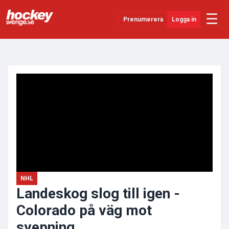
☰
Prenumerera
Logga in
ANNONS
Senaste Nytt
YouTube
SHL
Evenemang
Övrigt
NHL
Landeskog slog till igen -
Colorado på väg mot
svepning