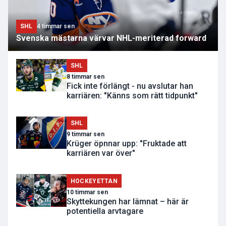
SHL
4 timmar sen
Svenska mästarna värvar NHL-meriterad forward
SHL
8 timmar sen
Fick inte förlängt - nu avslutar han
karriären: "Känns som rätt tidpunkt"
SHL
9 timmar sen
Krüger öpnnar upp: "Fruktade att
karriären var över"
HOCKEYETTAN
10 timmar sen
Skyttekungen har lämnat – här är
potentiella arvtagare