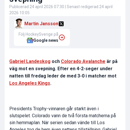
Publicerad
24 april 2026 07:30
| Senast redigerad
24 april
2026 10:05
Martin Jansson
Följ HockeySverige på
Google news
Gabriel Landeskog
och
Colorado Avalanche
är på
väg mot en svepning. Efter en 4-2-seger under
natten till fredag leder de med 3-0 i matcher mot
Los Angeles Kings
.
Presidents Trophy-vinnaren går starkt även i
slutspelet. Colorado vann de två första matcherna på
sin hemmaplan. När serien sedan vände till Los
Angeles tog de hem även nattens tillställning. Gabriel