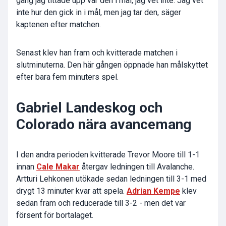
gång jag tittade upp var den i mål, jag vet inte. Jag vet
inte hur den gick in i mål, men jag tar den, säger
kaptenen efter matchen.
Senast klev han fram och kvitterade matchen i
slutminuterna. Den här gången öppnade han målskyttet
efter bara fem minuters spel.
Gabriel Landeskog och
Colorado nära avancemang
I den andra perioden kvitterade Trevor Moore till 1-1
innan
Cale Makar
återgav ledningen till Avalanche.
Artturi Lehkonen utökade sedan ledningen till 3-1 med
drygt 13 minuter kvar att spela.
Adrian Kempe
klev
sedan fram och reducerade till 3-2 - men det var
försent för bortalaget.