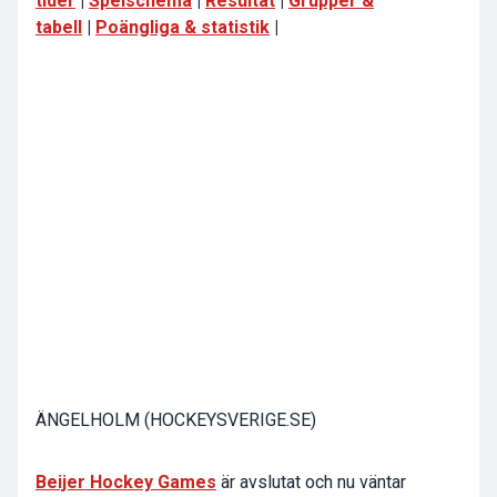
tider
|
Spelschema
|
Resultat
|
Grupper &
tabell
|
Poängliga & statistik
|
ÄNGELHOLM (HOCKEYSVERIGE.SE)
Beijer Hockey Games
är avslutat och nu väntar