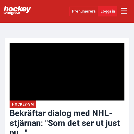
☰
Prenumerera
Logga in
ANNONS
Senaste Nytt
YouTube
SHL
Evenemang
Övrigt
HOCKEY-VM
Bekräftar dialog med NHL-
stjärnan: "Som det ser ut just
nu..."