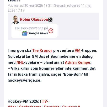
Publicerad
10 maj 2026 19:31
| Senast redigerad
11 maj
2026 17:17
Robin Olausson
Följ HockeySverige på
Google news
I morgon ska
Tre Kronor
presentera
VM
-truppen.
Nu bekräftar GM Josef Boumedienne en dialog
med
NHL
-spelare – bland annat
Adrian Kempe
.
– Vilka killar som kommer eller inte kommer, det
får ni luska fram själva, säger "Bom-Bom" till
hockeysverige.se.
Hockey-VM 2026: |
TV-