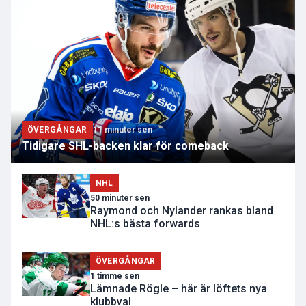
ÖVERGÅNGAR
11 minuter sen
Tidigare SHL-backen klar för comeback
NHL
50 minuter sen
Raymond och Nylander rankas bland
NHL:s bästa forwards
ÖVERGÅNGAR
1 timme sen
Lämnade Rögle – här är löftets nya
klubbval