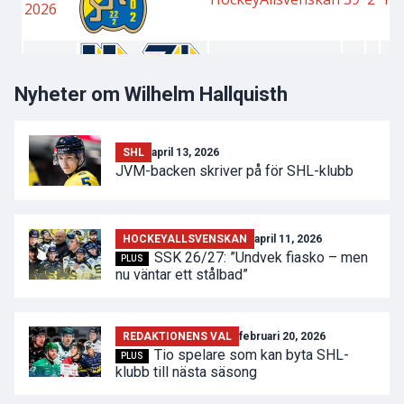
Nyheter om Wilhelm Hallquisth
SHL
april 13, 2026
JVM-backen skriver på för SHL-klubb
HOCKEYALLSVENSKAN
april 11, 2026
SSK 26/27: ”Undvek fiasko – men
PLUS
nu väntar ett stålbad”
REDAKTIONENS VAL
februari 20, 2026
Tio spelare som kan byta SHL-
PLUS
klubb till nästa säsong