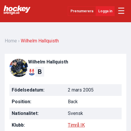
☰
Prenumerera
Logga in
Senaste Nytt
YouTube
Home
Wilhelm Hallquisth
SHL
Wilhelm Hallquisth
Evenemang
B
Övrigt
Födelsedatum:
2 mars 2005
Position:
Back
Nationalitet:
Svensk
Klubb:
Timrå IK