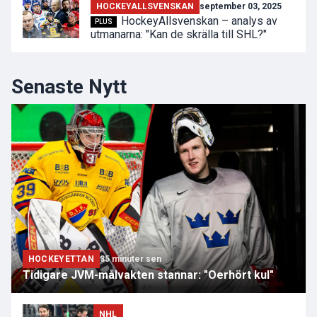
HOCKEYALLSVENSKAN
september 03, 2025
HockeyAllsvenskan – analys av
PLUS
utmanarna: "Kan de skrälla till SHL?"
Senaste Nytt
HOCKEYETTAN
35 minuter sen
Tidigare JVM-målvakten stannar: "Oerhört kul"
NHL