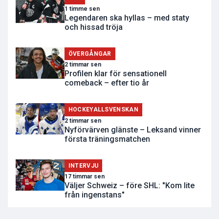
1 timme sen
Legendaren ska hyllas – med staty
och hissad tröja
ÖVERGÅNGAR
2 timmar sen
Profilen klar för sensationell
comeback – efter tio år
HOCKEYALLSVENSKAN
2 timmar sen
Nyförvärven glänste – Leksand vinner
första träningsmatchen
INTERVJU
17 timmar sen
Väljer Schweiz – före SHL: "Kom lite
från ingenstans"