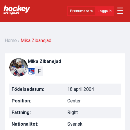
☰
Prenumerera
Logga in
Senaste Nytt
YouTube
Home
Mika Zibanejad
SHL
Mika Zibanejad
Evenemang
F
Övrigt
Födelsedatum:
18 april 2004
Position:
Center
Fattning:
Right
Nationalitet:
Svensk