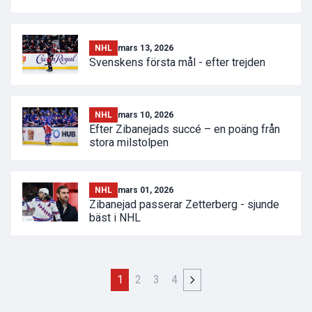
NHL
mars 13, 2026
Svenskens första mål - efter trejden
NHL
mars 10, 2026
Efter Zibanejads succé – en poäng från
stora milstolpen
NHL
mars 01, 2026
Zibanejad passerar Zetterberg - sjunde
bäst i NHL
1
2
3
4