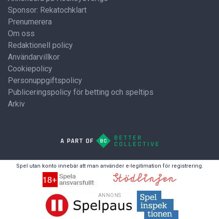
Sponsor: Rekatochklart
Prenumerera
Om oss
Redaktionell policy
Användarvillkor
Cookiepolicy
Personuppgiftspolicy
Publiceringspolicy för betting och speltips
Arkiv
Spel utan konto innebär att man använder e-legitimation för registrering.
ANNONS