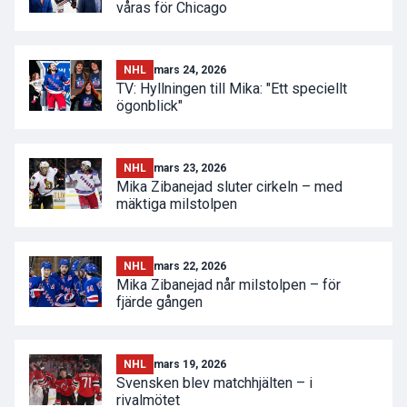
våras för Chicago
NHL
mars 24, 2026
TV: Hyllningen till Mika: "Ett speciellt
ögonblick"
NHL
mars 23, 2026
Mika Zibanejad sluter cirkeln – med
mäktiga milstolpen
NHL
mars 22, 2026
Mika Zibanejad når milstolpen – för
fjärde gången
NHL
mars 19, 2026
Svensken blev matchhjälten – i
rivalmötet