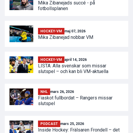
Mika Zibanejads succé - på
fotbollsplanen
HOCKEY-VM
maj 07, 2026
Mika Zibanejad nobbar VM
HOCKEY-VM
april 14, 2026
LISTA: Alla svenskar som missar
slutspel – och kan bli VM-aktuella
NHL
mars 26, 2026
Fiaskot fullbordat – Rangers missar
slutspel
PODCAST
mars 25, 2026
Inside Hockey: Frälsaren Frondell – det