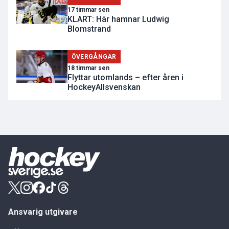
17 timmar sen
KLART: Här hamnar Ludwig
Blomstrand
ÖVERGÅNGAR
18 timmar sen
Flyttar utomlands – efter åren i
HockeyAllsvenskan
Ansvarig utgivare