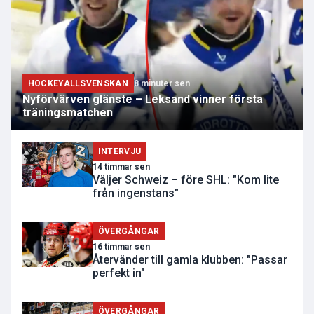
HOCKEYALLSVENSKAN
8 minuter sen
Nyförvärven glänste – Leksand vinner första
träningsmatchen
INTERVJU
14 timmar sen
Väljer Schweiz – före SHL: "Kom lite
från ingenstans"
ÖVERGÅNGAR
16 timmar sen
Återvänder till gamla klubben: "Passar
perfekt in"
ÖVERGÅNGAR