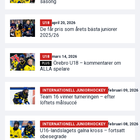
säsong
U18
april 20, 2026
De får pris som årets bästa juniorer
2025/26
U18
mars 14, 2026
Örebro U18 – kommentarer om
PLUS
ALLA spelare
INTERNATIONELL JUNIORHOCKEY
februari 09, 2026
Team 16 vinner turneringen – efter
löftets målsuccé
INTERNATIONELL JUNIORHOCKEY
februari 08, 2026
U16-landslagets galna kross – fortsatt
obesegrade