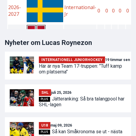
Nyheter om Lucas Roynezon
INTERNATIONELL JUNIORHOCKEY
19 timmar sen
Här är nya Team 17-truppen: "Tuff kamp
om platserna"
SHL
juli 25, 2026
Jätteranking: Så bra talangpool har
PLUS
SHL-lagen
U18
maj 09, 2026
Så kan Småkronorna se ut - nästa
PLUS