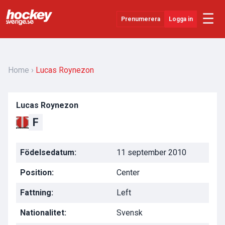
☰
Prenumerera
Logga in
Senaste Nytt
YouTube
Home
Lucas Roynezon
SHL
Lucas Roynezon
Evenemang
F
Övrigt
Födelsedatum:
11 september 2010
Position:
Center
Fattning:
Left
Nationalitet:
Svensk