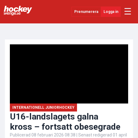
☰
Prenumerera
Logga in
ANNONS
Senaste Nytt
YouTube
SHL
Evenemang
Övrigt
INTERNATIONELL JUNIORHOCKEY
U16-landslagets galna
kross – fortsatt obesegrade
Publicerad
08 februari 2026 08:38
| Senast redigerad
01 april