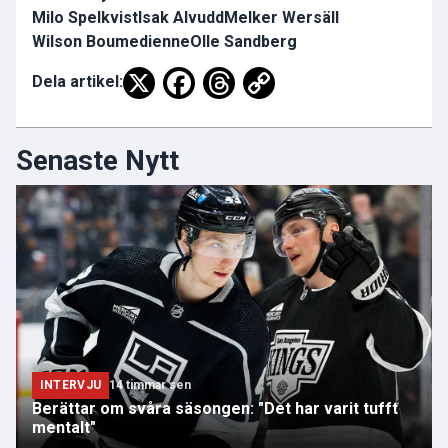
Milo Spelkvist
Isak Alvudd
Melker Wersäll
Wilson Boumedienne
Olle Sandberg
Dela artikel:
Senaste Nytt
INTERVJU
14 timmar sen
Berättar om svåra säsongen: "Det har varit tufft
mentalt"