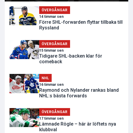
ÖVERGÅNGAR
14 timmar sen
Förre SHL-forwarden flyttar tillbaka till
Ryssland
ÖVERGÅNGAR
15 timmar sen
Tidigare SHL-backen klar för
comeback
NHL
16 timmar sen
Raymond och Nylander rankas bland
NHL:s bästa forwards
ÖVERGÅNGAR
17 timmar sen
Lämnade Rögle – här är löftets nya
klubbval