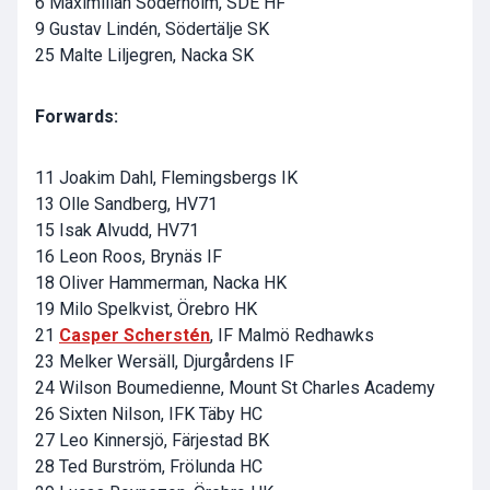
6 Maximilian Söderholm, SDE HF
9 Gustav Lindén, Södertälje SK
25 Malte Liljegren, Nacka SK
Forwards:
11 Joakim Dahl, Flemingsbergs IK
13 Olle Sandberg, HV71
15 Isak Alvudd, HV71
16 Leon Roos, Brynäs IF
18 Oliver Hammerman, Nacka HK
19 Milo Spelkvist, Örebro HK
21
Casper Scherstén
, IF Malmö Redhawks
23 Melker Wersäll, Djurgårdens IF
24 Wilson Boumedienne, Mount St Charles Academy
26 Sixten Nilson, IFK Täby HC
27 Leo Kinnersjö, Färjestad BK
28 Ted Burström, Frölunda HC