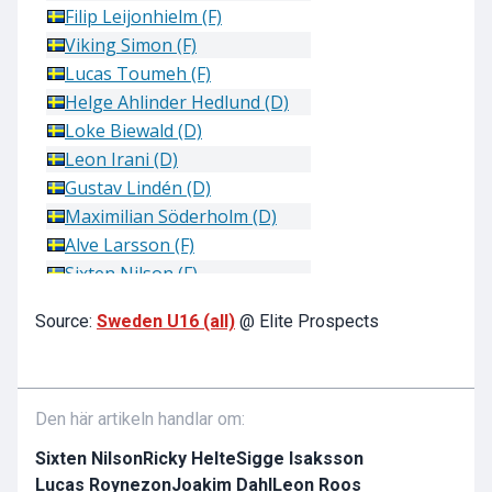
Source:
Sweden U16 (all)
@ Elite Prospects
Den här artikeln handlar om:
Sixten Nilson
Ricky Helte
Sigge Isaksson
Lucas Roynezon
Joakim Dahl
Leon Roos