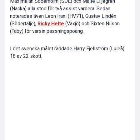
Maximilian Söderholm (SDE) och Malte Liljegren
(Nacka) alla stod för två assist vardera. Sedan
noterades även Leon Irani (HV71), Gustav Lindén
(Södertälje),
Ricky Helte
(Växjö) och Sixten Nilson
(Täby) för varsin passningspoäng.
I det svenska målet räddade Harry Fjellström (Luleå)
18 av 22 skott.