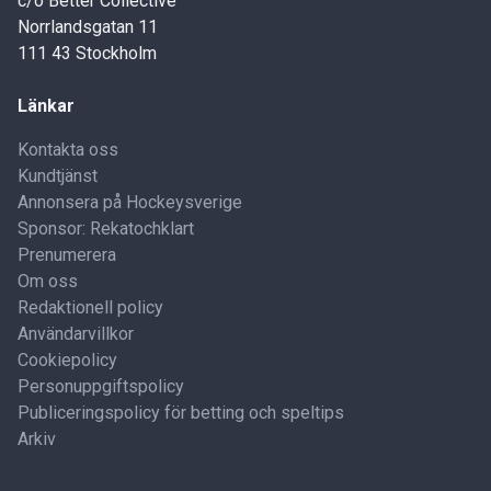
c/o Better Collective
Norrlandsgatan 11
111 43 Stockholm
Länkar
Kontakta oss
Kundtjänst
Annonsera på Hockeysverige
Sponsor: Rekatochklart
Prenumerera
Om oss
Redaktionell policy
Användarvillkor
Cookiepolicy
Personuppgiftspolicy
Publiceringspolicy för betting och speltips
Arkiv