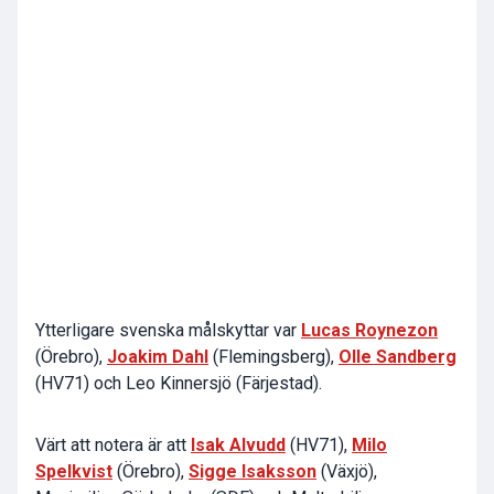
Ytterligare svenska målskyttar var
Lucas Roynezon
(Örebro),
Joakim Dahl
(Flemingsberg),
Olle Sandberg
(HV71) och Leo Kinnersjö (Färjestad).
Värt att notera är att
Isak Alvudd
(HV71),
Milo
Spelkvist
(Örebro),
Sigge Isaksson
(Växjö),