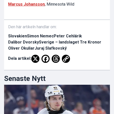
Marcus Johansson
, Minnesota Wild
Den här artikeln handlar om:
Slovakien
Simon Nemec
Peter Cehlárik
Dalibor Dvorsky
Sverige – landslaget Tre Kronor
Oliver Okuliar
Juraj Slafkovský
Dela artikel:
Senaste Nytt