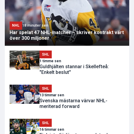
NHL
18 minuter sen
Har spelat 47 NHL-matcher – skriver kontrakt värt
över 300 miljoner
SHL
1 timme sen
Guldhjälten stannar i Skellefteå:
"Enkelt beslut"
SHL
13 timmar sen
Svenska mästarna värvar NHL-
meriterad forward
SHL
16 timmar sen