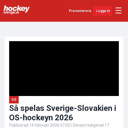
☰
Prenumerera
Logga in
ANNONS
Senaste Nytt
YouTube
SHL
Evenemang
Övrigt
OS
Så spelas Sverige-Slovakien i
OS-hockeyn 2026
Publicerad
14 februari 2026 07:00
| Senast redigerad
17