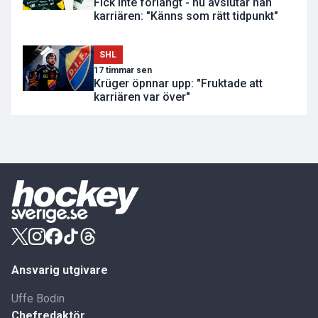
Fick inte förlängt - nu avslutar han
karriären: "Känns som rätt tidpunkt"
SHL
17 timmar sen
Krüger öpnnar upp: "Fruktade att
karriären var över"
Ansvarig utgivare
Uffe Bodin
Chefredaktör