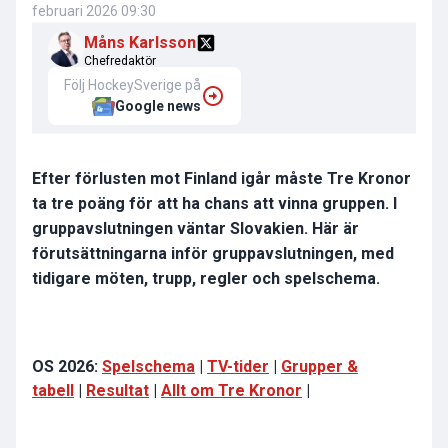
februari 2026 09:30
Måns Karlsson
Chefredaktör
Följ HockeySverige på
Google news
Efter förlusten mot Finland igår måste Tre Kronor
ta tre poäng för att ha chans att vinna gruppen. I
gruppavslutningen väntar Slovakien.
Här är
förutsättningarna inför gruppavslutningen, med
tidigare möten, trupp, regler och spelschema.
OS 2026:
Spelschema
|
TV-tider
|
Grupper &
tabell
|
Resultat
|
Allt om Tre Kronor
|